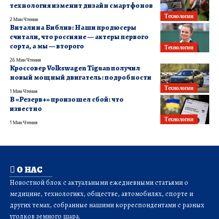
технология изменит дизайн смартфонов
Технологии
2 Мин Чтения
Виталина Библив: Наши продюсеры
считали, что россияне — актеры первого
сорта, а мы — второго
Технологии
26 Мин Чтения
Кроссовер Volkswagen Tiguan получил
новый мощный двигатель: подробности
Технологии
1 Мин Чтения
В «Резерв+» произошел сбой: что
известно
Технологии
1 Мин Чтения
О НАС
Новостной блок с актуальными ежедневными статьями о
медицине, технологиях, обществе, автомобилях, спорте и
других темах, собранные нашими корреспондентами с разных
уголков земного шара.