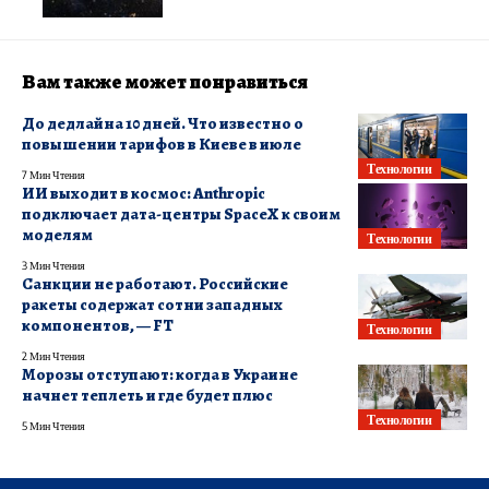
Вам также может понравиться
До дедлайна 10 дней. Что известно о
повышении тарифов в Киеве в июле
Технологии
7 Мин Чтения
ИИ выходит в космос: Anthropic
подключает дата-центры SpaceX к своим
моделям
Технологии
3 Мин Чтения
Санкции не работают. Российские
ракеты содержат сотни западных
компонентов, — FT
Технологии
2 Мин Чтения
Морозы отступают: когда в Украине
начнет теплеть и где будет плюс
Технологии
5 Мин Чтения