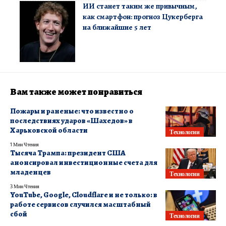
ИИ станет таким же привычным,
как смартфон: прогноз Цукерберга
на ближайшие 5 лет
Вам также может понравиться
Пожары и раненые: что известно о
последствиях ударов «Шахедов» в
Харьковской области
Технологии
1 Мин Чтения
Тысяча Трампа: президент США
анонсировал инвестиционные счета для
младенцев
Технологии
3 Мин Чтения
YouTube, Google, Cloudflare и не только: в
работе сервисов случился масштабный
сбой
Технологии