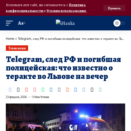
Используя этот сайт, вы соглашаетесь с
Политика
Принять
конфиденциальности
и
Условия использования
.
Аа
Home
»
Telegram, след РФ и погибшая полицейская: что известно о теракте во Львове на вечер
Технологии
Telegram, след РФ и погибшая
полицейская: что известно о
теракте во Львове на вечер
23 февраля, 2026
3 Мин Чтения