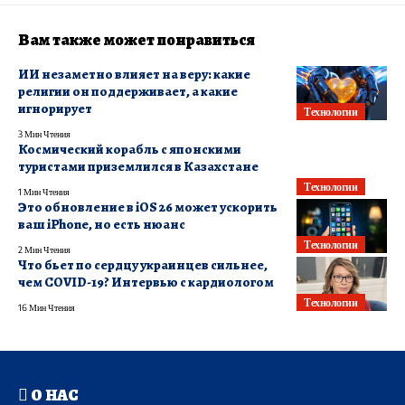
Вам также может понравиться
ИИ незаметно влияет на веру: какие
религии он поддерживает, а какие
игнорирует
Технологии
3 Мин Чтения
Космический корабль с японскими
туристами приземлился в Казахстане
Технологии
1 Мин Чтения
Это обновление в iOS 26 может ускорить
ваш iPhone, но есть нюанс
Технологии
2 Мин Чтения
Что бьет по сердцу украинцев сильнее,
чем COVID-19? Интервью с кардиологом
Технологии
16 Мин Чтения
О НАС