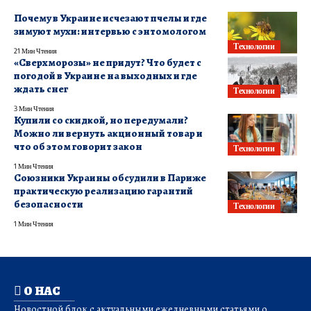
Почему в Украине исчезают пчелы и где
зимуют мухи: интервью с энтомологом
Технологии
21 Мин Чтения
«Сверхморозы» не придут? Что будет с
погодой в Украине на выходных и где
ждать снег
Технологии
3 Мин Чтения
Купили со скидкой, но передумали?
Можно ли вернуть акционный товар и
что об этом говорит закон
Технологии
1 Мин Чтения
Союзники Украины обсудили в Париже
практическую реализацию гарантий
безопасности
Технологии
1 Мин Чтения
О НАС
Новостной блок с актуальными ежедневными статьями о