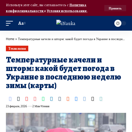
Используя этот сайт, вы соглашаетесь с
Политика
Принять
конфиденциальности
и
Условия использования
.
Аа
Home
»
Температурные качели и шторм: какой будет погода в Украине в последнюю неделю зимы (карты)
Технологии
Температурные качели и
шторм: какой будет погода в
Украине в последнюю неделю
зимы (карты)
23 февраля, 2026
2 Мин Чтения