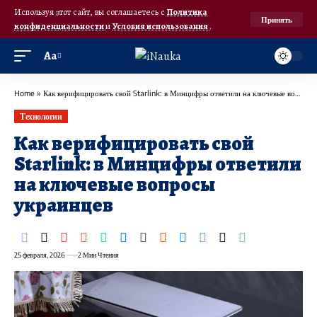
Используя этот сайт, вы соглашаетесь с
Политика
Принять
конфиденциальности
и
Условия использования
.
Аа
Home
»
Как верифицировать свой Starlink: в Минцифры ответили на ключевые вопросы украинцев
Технологии
Как верифицировать свой
Starlink: в Минцифры ответили
на ключевые вопросы
украинцев
25 февраля, 2026
2 Мин Чтения