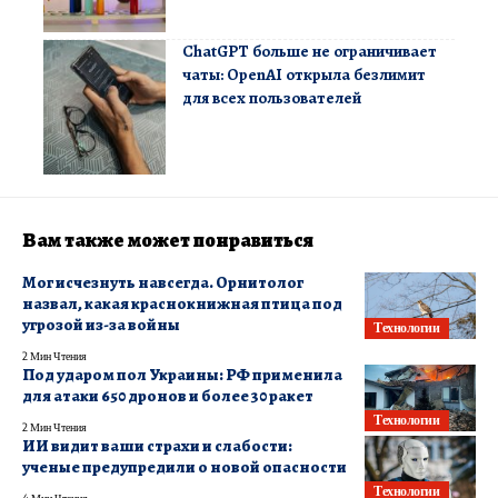
ChatGPT больше не ограничивает
чаты: OpenAI открыла безлимит
для всех пользователей
Вам также может понравиться
Мог исчезнуть навсегда. Орнитолог
назвал, какая краснокнижная птица под
угрозой из-за войны
Технологии
2 Мин Чтения
Под ударом пол Украины: РФ применила
для атаки 650 дронов и более 30 ракет
Технологии
2 Мин Чтения
ИИ видит ваши страхи и слабости:
ученые предупредили о новой опасности
Технологии
4 Мин Чтения