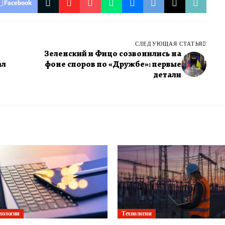
Facebook
СЛЕДУЮЩАЯ СТАТЬЯ
Зеленский и Фицо созвонились на
ал
фоне споров по «Дружбе»: первые
детали
нологии
Технологии