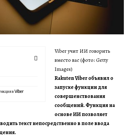
Viber учит ИИ говорить
вместо вас (фото: Getty
Images)
Rakuten Viber объявил о
запуске функции для
нкция в Viber
совершенствования
сообщений. Функция на
основе ИИ позволяет
водить текст непосредственно в поле ввода
щения.