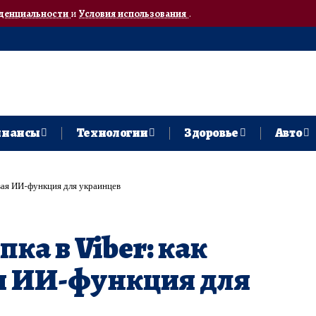
денциальности
и
Условия использования
.
нансы
Технологии
Здоровье
Авто
овая ИИ-функция для украинцев
ка в Viber: как
я ИИ-функция для