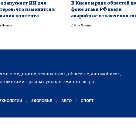
a запускает ИИ для
В Киеве и ряде областей н
геров: что изменится в
фоне атаки РФ ввели
дании контента
аварийные отключения св
 Чтения
2 Мин Чтения
ми о медицине, технологиях, обществе, автомобилях,
ондентами с разных уголков земного шара.
ЕХНОЛОГИИ
ЗДОРОВЬЕ
АВТО
СПОРТ