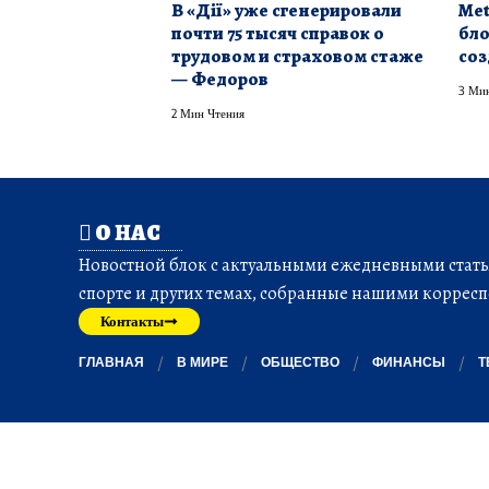
В «Дії» уже сгенерировали
Met
почти 75 тысяч справок о
бло
трудовом и страховом стаже
соз
— Федоров
3 Мин
2 Мин Чтения
О НАС
Новостной блок с актуальными ежедневными статья
спорте и других темах, собранные нашими корресп
Контакты
ГЛАВНАЯ
В МИРЕ
ОБЩЕСТВО
ФИНАНСЫ
Т