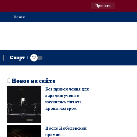
Принять
Поиск
Спорт
Новое на сайте
Без приземления для
зарядки: ученые
научились питать
дроны лазером
После Нобелевской
премии —