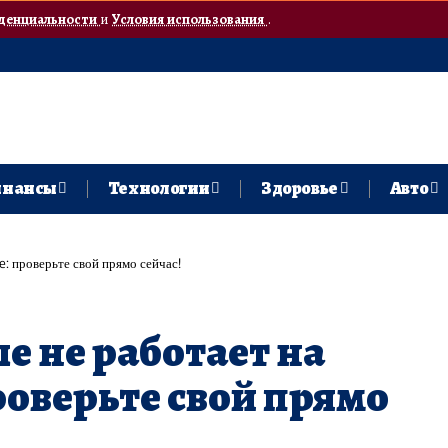
денциальности
и
Условия использования
.
нансы
Технологии
Здоровье
Авто
e: проверьте свой прямо сейчас!
е не работает на
роверьте свой прямо