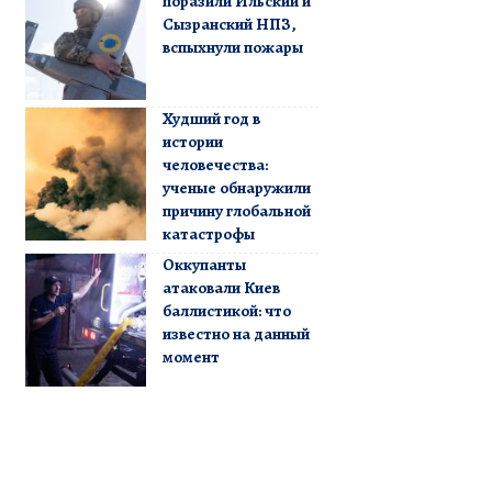
поразили Ильский и
Сызранский НПЗ,
вспыхнули пожары
Худший год в
истории
человечества:
ученые обнаружили
причину глобальной
катастрофы
Оккупанты
атаковали Киев
баллистикой: что
известно на данный
момент