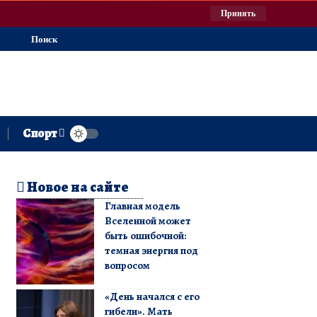
Принять
Поиск
Спорт
Новое на сайте
Главная модель
Вселенной может
быть ошибочной:
темная энергия под
вопросом
«День начался с его
гибели». Мать