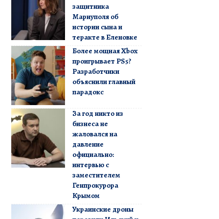
защитника
Мариуполя об
истории сына и
теракте в Еленовке
Более мощная Xbox
проигрывает PS5?
Разработчики
объяснили главный
парадокс
За год никто из
бизнеса не
жаловался на
давление
официально:
интервью с
заместителем
Генпрокурора
Крымом
Украинские дроны