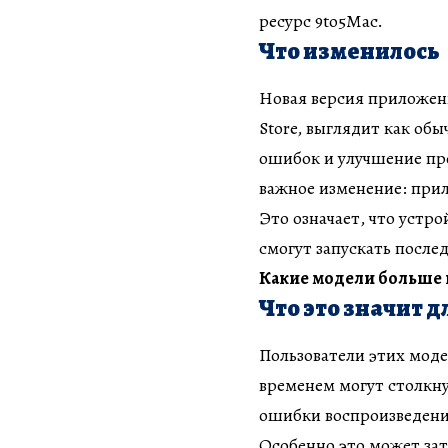
ресурс 9to5Mac.
Что изменилось
Новая версия приложени
Store, выглядит как об
ошибок и улучшение пр
важное изменение: при
Это означает, что устр
смогут запускать после
Какие модели больше 
Что это значит 
Пользователи этих моде
временем могут столкну
ошибки воспроизведения
Особенно это может зат