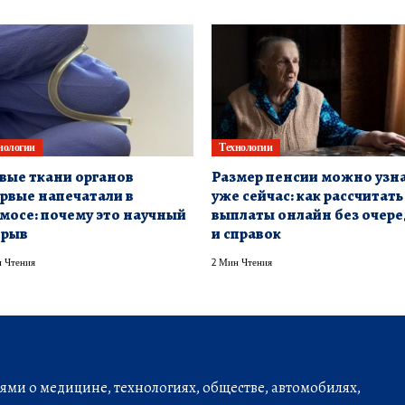
нологии
Технологии
ые ткани органов
Размер пенсии можно узн
рвые напечатали в
уже сейчас: как рассчитать
мосе: почему это научный
выплаты онлайн без очер
орыв
и справок
 Чтения
2 Мин Чтения
ми о медицине, технологиях, обществе, автомобилях,