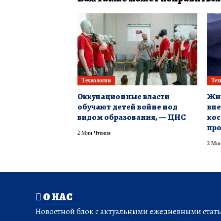
Технологии
Тех
Оккупационные власти
Жив
обучают детей войне под
впе
видом образования, — ЦНС
кос
пр
2 Мин Чтения
2 Мин
О НАС
Новостной блок с актуальными ежедневными статья