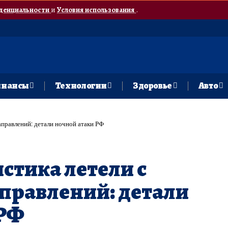
денциальности
и
Условия использования
.
нансы
Технологии
Здоровье
Авто
аправлений: детали ночной атаки РФ
стика летели с
правлений: детали
 РФ