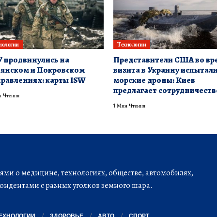
нологии
Технологии
 продвинулись на
Представители США во вр
янском и Покровском
визита в Украину испытал
равлениях: карты ISW
морские дроны: Киев
предлагает сотрудничеств
 Чтения
1 Мин Чтения
ми о медицине, технологиях, обществе, автомобилях,
ондентами с разных уголков земного шара.
ЕХНОЛОГИИ
ЗДОРОВЬЕ
АВТО
СПОРТ