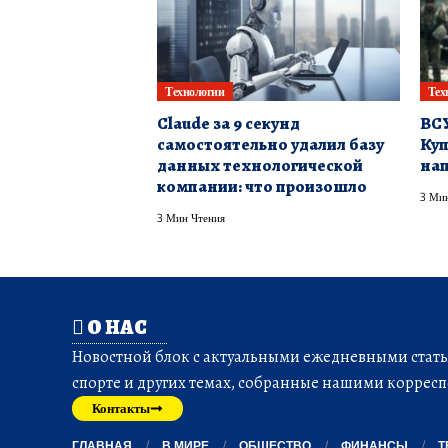
Технологии
Тех
Claude за 9 секунд
ВСУ
самостоятельно удалил базу
Куп
данных технологической
нап
компании: что произошло
3 Мин
3 Мин Чтения
О НАС
Новостной блок с актуальными ежедневными статья
спорте и других темах, собранные нашими корресп
Контакты
ГЛАВНАЯ
В МИРЕ
ОБЩЕСТВО
ФИНАНСЫ
Т