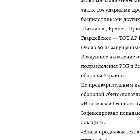
атаковал баллистическо
также 105 ударными дро
беспилотниками других 
Шаталово, Брянск, При
Гвардейское — ТОТ АР
Около 60 из запущенны
Воздушное нападение о
подразделения РЭБ и б
обороны Украины.
По предварительным да
обороной сбито/подавле
«Италмас» и беспилотни
Зафиксировано попадани
локациях.
«Атака продолжается, 