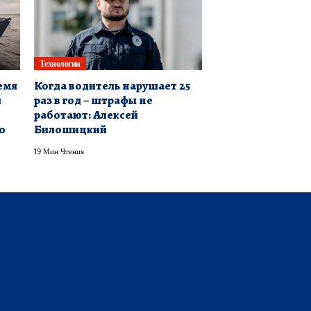
Технологии
емя
Когда водитель нарушает 25
и
раз в год – штрафы не
работают: Алексей
о
Билошицкий
19 Мин Чтения