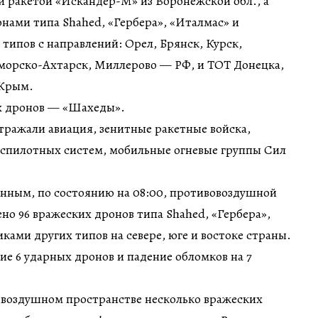
й ракетой «Искандер-М» из Воронежской обл., а
нами типа Shahed, «Гербера», «Италмас» и
типов с направлений: Орел, Брянск, Курск,
морско-Ахтарск, Миллерово — РФ, и ТОТ Донецка,
 Крым.
х дронов — «Шахеды».
тражали авиация, зенитные ракетные войска,
еспилотных систем, мобильные огневые группы Сил
нным, по состоянию на 08:00, противовоздушной
но 96 вражеских дронов типа Shahed, «Гербера»,
ками других типов на севере, юге и востоке страны.
е 6 ударных дронов и падение обломков на 7
в воздушном пространстве несколько вражеских