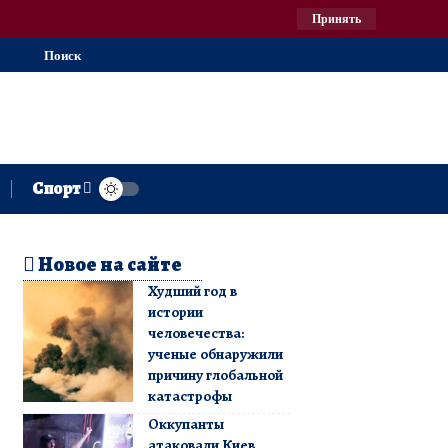
Принять
Поиск
Спорт
Новое на сайте
Худший год в
истории
человечества:
ученые обнаружили
причину глобальной
катастрофы
Оккупанты
атаковали Киев