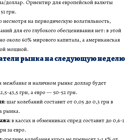
вна/доллар. Ориентир для европейской валюты
51 грн.
то несмотря на периодическую волатильность,
ний для его глубокого обесценивания нет: в этой
о около 60% мирового капитала, а американская
мой мощной.
атели рынка на следующую неделю
а межбанке и наличном рынке доллар будет
,5-43,5 грн, а евро — 50-52 грн.
я:
шаг колебаний составит от 0,05 до 0,3 грн в
а рынка.
ажа:
в кассах и обменниках спред составит до 0,6-1
грн за евро.
е:
средние колебания курса не превысят 1-1,5% от