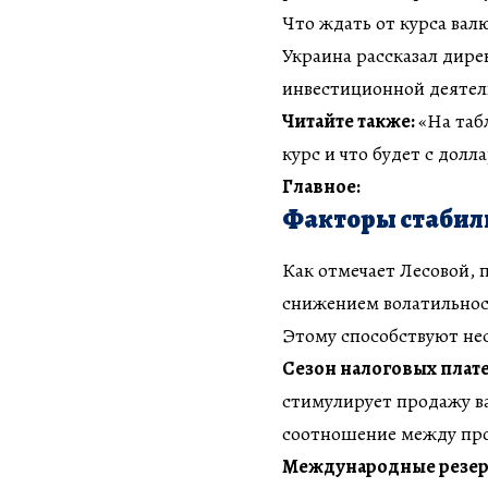
Что ждать от курса вал
Украина рассказал дир
инвестиционной деятел
Читайте также:
«На таб
курс и что будет с долл
Главное:
Факторы стабиль
Как отмечает Лесовой, 
снижением волатильност
Этому способствуют не
Сезон налоговых плат
стимулирует продажу в
соотношение между про
Международные резе