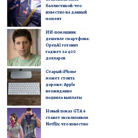
баллистикой: что
известно на данный
момент
ИИ-помощник
дешевле смартфона:
OpenAI готовит
гаджет за 400
долларов
Старый iPhone
может стоить
дороже: Apple
неожиданно
подняла выплаты
Новый показ GTA 6
станет эксклюзивом
Netflix: что известно