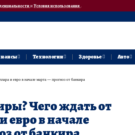
денциальности
и
Условия использования
.
нансы
Технологии
Здоровье
Авто
лара и евро в начале марта — прогноз от банкира
ры? Чего ждать от
и евро в начале
оз от банкира