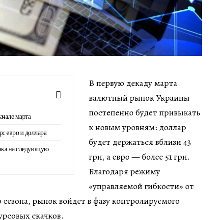
В первую декаду марта
валютный рынок Украины
постепенно будет привыкать
ачале марта
к новым уровням: доллар
рс евро и доллара
будет держаться вблизи 43
нка на следующую
грн, а евро — более 51 грн.
Благодаря режиму
«управляемой гибкости» от
о сезона, рынок войдет в фазу контролируемого
урсовых скачков.