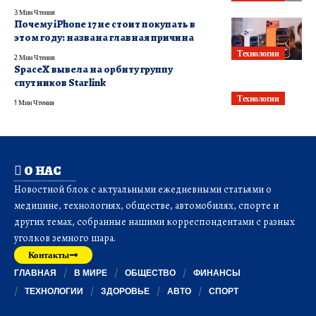
3 Мин Чтения
Почему iPhone 17 не стоит покупать в
этом году: названа главная причина
Технологии
2 Мин Чтения
SpaceX вывела на орбиту группу
спутников Starlink
Технологии
1 Мин Чтения
О НАС
Новостной блок с актуальными ежедневными статьями о
медицине, технологиях, обществе, автомобилях, спорте и
других темах, собранные нашими корреспондентами с разных
уголков земного шара.
Контакты
ГЛАВНАЯ
В МИРЕ
ОБЩЕСТВО
ФИНАНСЫ
ТЕХНОЛОГИИ
ЗДОРОВЬЕ
АВТО
СПОРТ