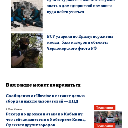
знать о домедицинской помощи и
куда пойти учиться
ВСУ ударили по Крыму: поражены
мосты, база катеров и объекты
Черноморского флота РФ
Вам также может понравиться
Сообщения от Ukraine не ставят целью
сбор данных пользователей — ЦПД
Технологии
2 Мин Чтения
Рекорд по дронам и атака по Кабмину:
что сейчас известно об обстреле Киева,
Одессы и других городов
Технологии