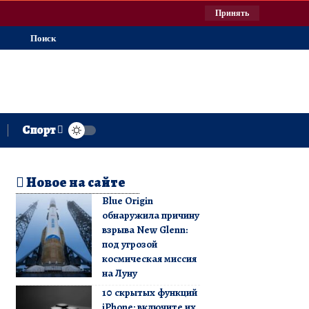
Принять
Поиск
Спорт
Новое на сайте
Blue Origin
обнаружила причину
взрыва New Glenn:
под угрозой
космическая миссия
на Луну
10 скрытых функций
iPhone: включите их,