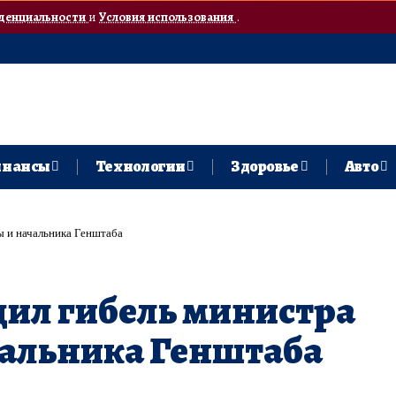
денциальности
и
Условия использования
.
нансы
Технологии
Здоровье
Авто
ы и начальника Генштаба
ил гибель министра
чальника Генштаба