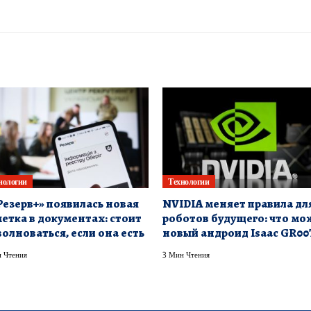
нологии
Технологии
Резерв+» появилась новая
NVIDIA меняет правила дл
етка в документах: стоит
роботов будущего: что мо
волноваться, если она есть
новый андроид Isaac GR00
 Чтения
3 Мин Чтения