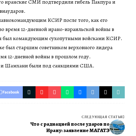
то иранские СМИ подтвердили гибель Пакпура и
виаударов.
главнокомандующим КСИР после того, как его
о время 12-дневной ирано-израильской войны в
 он был командующим сухопутными войсками КСИР.
е был старшим советником верховного лидера
емя 12-дневной войны в прошлом году.
р, и Шамхани были под санкциями США.
Facebook
СЛЕДУЮЩАЯ СТАТЬЯ
Что с радиацией после ударов по
Ирану: заявление МАГАТЭ