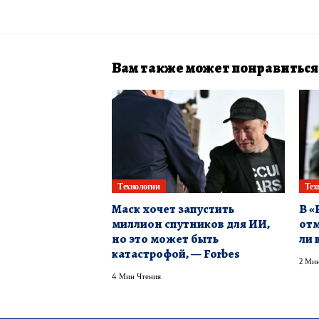
Вам также может понравиться
Технологии
Тех
Маск хочет запустить
В «
миллион спутников для ИИ,
отм
но это может быть
ли 
катастрофой, — Forbes
2 Мин
4 Мин Чтения