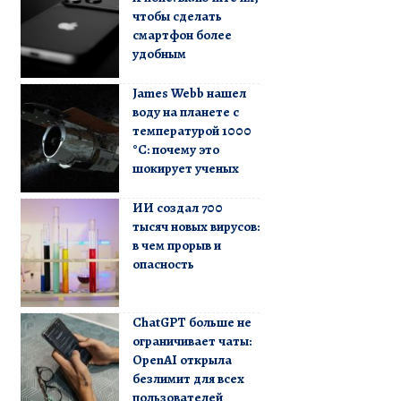
чтобы сделать
смартфон более
удобным
James Webb нашел
воду на планете с
температурой 1000
°C: почему это
шокирует ученых
ИИ создал 700
тысяч новых вирусов:
в чем прорыв и
опасность
ChatGPT больше не
ограничивает чаты:
OpenAI открыла
безлимит для всех
пользователей