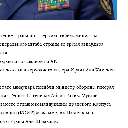
идение Ирана подтвердило гибель министра
енерального штаба страны во время авиаудара
аля.
краина со ссылкой на AP.
члена семьи верховного лидера Ирана Али Хаменеи
льтате авиаудара погибли министр обороны генерал
ьник Генштаба генерал Абдол Рахим Мусави.
е вместе с главнокомандующим иранского Корпуса
волюции (КСИР) Мохаммедом Пакпуром и
роны Ирана Али Шамхани.