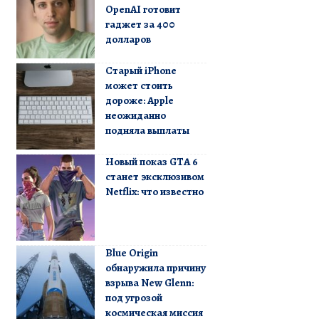
OpenAI готовит
гаджет за 400
долларов
Старый iPhone
может стоить
дороже: Apple
неожиданно
подняла выплаты
Новый показ GTA 6
станет эксклюзивом
Netflix: что известно
Blue Origin
обнаружила причину
взрыва New Glenn:
под угрозой
космическая миссия