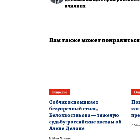
влияния
Вам также может понравиться
Общество
Общ
Собчак вспоминает
Пог
безупречный стиль,
ког
Белохвостикова — тяжелую
пре
судьбу: российские звезды об
2 Мин
Алене Делоне
8 Мин Чтения