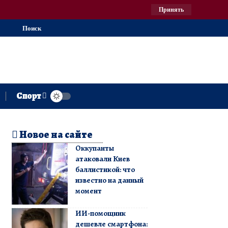
Принять
Поиск
Спорт
Новое на сайте
Оккупанты
атаковали Киев
баллистикой: что
известно на данный
момент
ИИ-помощник
дешевле смартфона: