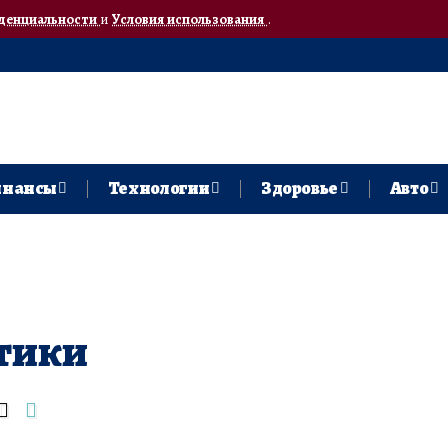
денциальности
и
Условия использования
.
нансы
Технологии
Здоровье
Авто
тики