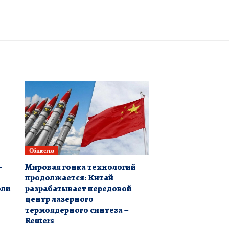
Общество
—
Мировая гонка технологий
продолжается: Китай
оли
разрабатывает передовой
центр лазерного
термоядерного синтеза –
Reuters