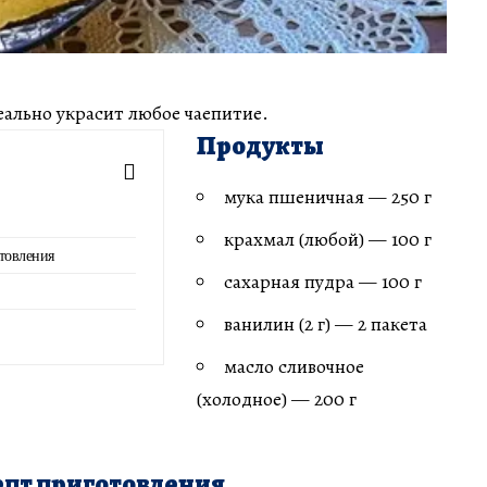
еально украсит любое чаепитие.
Продукты
мука пшеничная — 250 г
крахмал (любой) — 100 г
товления
сахарная пудра — 100 г
ванилин (2 г) — 2 пакета
масло сливочное
(холодное) — 200 г
пт приготовления