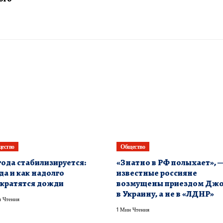
ество
Общество
ода стабилизируется:
«Знатно в РФ полыхает», 
да и как надолго
известные россияне
кратятся дожди
возмущены приездом Дж
в Украину, а не в «ЛДНР»
 Чтения
1 Мин Чтения