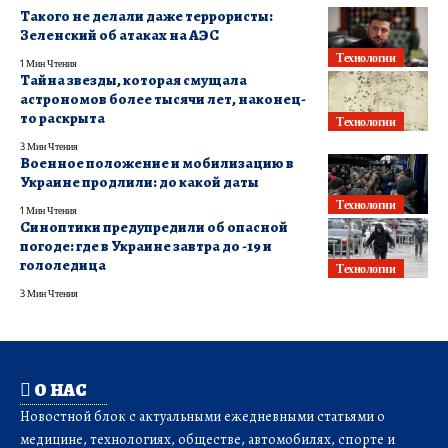
Такого не делали даже террористы:
Зеленский об атаках на АЭС
Технологии
1 Мин Чтения
Тайна звезды, которая смущала
астрономов более тысячи лет, наконец-
то раскрыта
Технологии
3 Мин Чтения
Военное положение и мобилизацию в
Украине продлили: до какой даты
Технологии
1 Мин Чтения
Синоптики предупредили об опасной
погоде: где в Украине завтра до -19 и
гололедица
Технологии
3 Мин Чтения
О НАС
Новостной блок с актуальными ежедневными статьями о
медицине, технологиях, обществе, автомобилях, спорте и