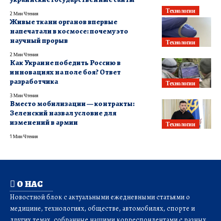
Технологии
2 Мин Чтения
Живые ткани органов впервые
напечатали в космосе: почему это
научный прорыв
Технологии
2 Мин Чтения
Как Украине победить Россию в
инновациях на поле боя? Ответ
разработчика
Технологии
3 Мин Чтения
Вместо мобилизации — контракты:
Зеленский назвал условие для
изменений в армии
Технологии
1 Мин Чтения
О НАС
Новостной блок с актуальными ежедневными статьями о
медицине, технологиях, обществе, автомобилях, спорте и
других темах, собранные нашими корреспондентами с разных