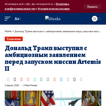
Используя этот сайт, вы соглашаетесь с
Политика
Принять
конфиденциальности
и
Условия использования
.
Аа
Home
»
Дональд Трамп выступил с амбициозным заявлением перед запуском миссии Artemis II
Технологии
Дональд Трамп выступил с
амбициозным заявлением
перед запуском миссии Artemis
II
2 апреля, 2026
3 Мин Чтения