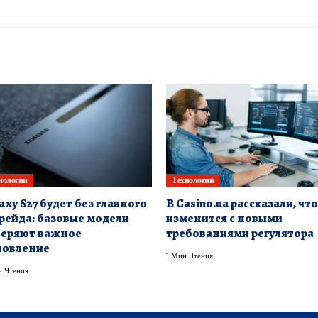
нологии
Технологии
axy S27 будет без главного
В Casino.ua рассказали, что
рейда: базовые модели
изменится с новыми
теряют важное
требованиями регулятора
новление
1 Мин Чтения
 Чтения