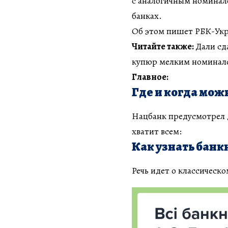
с аналогичным номинал
банках.
Об этом пишет РБК-Укра
Читайте также:
Дали сд
купюр мелким номинал
Главное:
Где и когда мож
Нацбанк предусмотрел 
хватит всем:
Как узнать бан
Речь идет о классическо