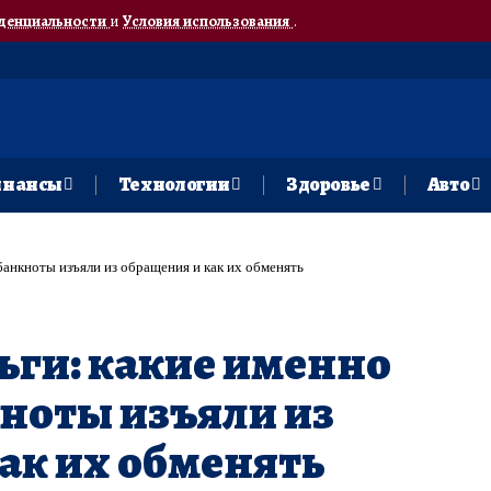
денциальности
и
Условия использования
.
нансы
Технологии
Здоровье
Авто
банкноты изъяли из обращения и как их обменять
ьги: какие именно
ноты изъяли из
ак их обменять