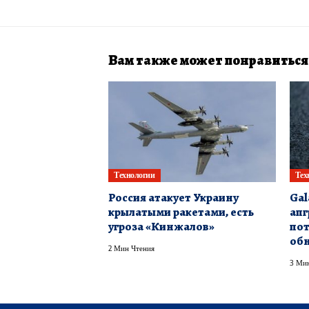
Вам также может понравиться
Технологии
Тех
Россия атакует Украину
Gal
крылатыми ракетами, есть
апг
угроза «Кинжалов»
по
об
2 Мин Чтения
3 Мин