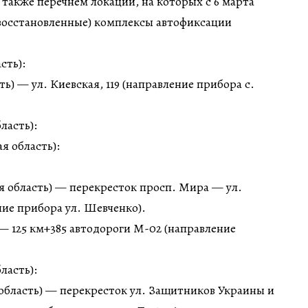
также перечнем локаций, на которых с 6 марта
 восстановленные) комплексы автофиксации
сть):
ть) — ул. Киевская, 119 (направление прибора с.
ласть):
я область):
я область) — перекресток просп. Мира — ул.
ие прибора ул. Шевченко).
— 125 км+385 автодороги М-02 (направление
ласть):
область) — перекресток ул. Защитников Украины и