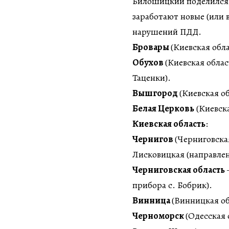
Билошицкий поделился 
заработают новые (или
нарушений ПДД.
Бровары
(Киевская обла
Обухов
(Киевская облас
Таценки).
Вышгород
(Киевская об
Белая Церковь
(Киевска
Киевская область
:
Чернигов
(Черниговска
Лисковицкая (направлен
Черниговская область
прибора с. Бобрик).
Винница
(Винницкая об
Черноморск
(Одесская 