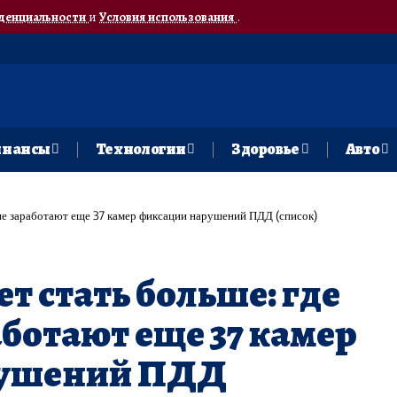
денциальности
и
Условия использования
.
нансы
Технологии
Здоровье
Авто
не заработают еще 37 камер фиксации нарушений ПДД (список)
 стать больше: где
аботают еще 37 камер
рушений ПДД