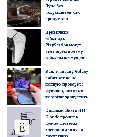
Луне без
астронавтов: что
придумали
Привычные
геймпады
PlayStation могут
исчезнуть: почему
геймеры возмущены
Ваш Samsung Galaxy
работает не на
полную: проверьте
функции, которые
вы могли пропустить
Опасный сбой в ИИ:
Claude проник в
чужие системы,
воспринимая их за
симуляцию