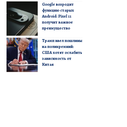
Google возродит
функцию старых
Android: Pixel 11
получит важное
преимущество
Трамп ввел пошлины
на поликремний:
США хотят ослабить
зависимость от
Китая