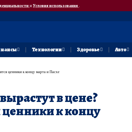
денциальности
и
Условия использования
.
нансы
Технологии
Здоровье
Авто
ятся ценники к концу марта и Пасхе
вырастут в цене?
 ценники к концу