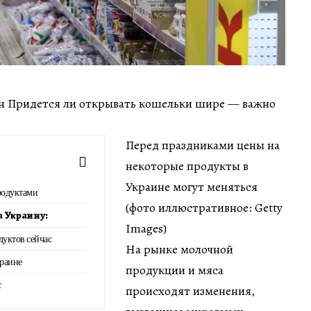
мин Придется ли открывать кошельки шире — важно
Перед праздниками цены на
некоторые продукты в
Украине могут меняться
родуктами
(фото иллюстративное: Getty
а Украину:
Images)
уктов сейчас
На рынке молочной
краине
продукции и мяса
с
происходят изменения,