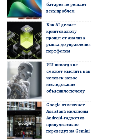
батарея не решает
всех проблем
Как AI делает
криптовалюту
проще: от анализа
рынка до управления
портфелем
ИИ никогда не
сможет мыслить как
человек: новое
исследование
объяснило почему
Google отключает
Assistant: миллионы
Android-гаджетов
принудительно
переведут на Gemini