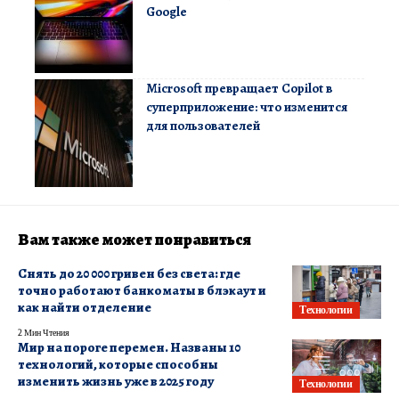
Google
Microsoft превращает Copilot в
суперприложение: что изменится
для пользователей
Вам также может понравиться
Снять до 20 000 гривен без света: где
точно работают банкоматы в блэкаут и
как найти отделение
Технологии
2 Мин Чтения
Мир на пороге перемен. Названы 10
технологий, которые способны
изменить жизнь уже в 2025 году
Технологии