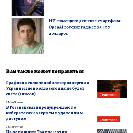
ИИ-помощник дешевле смартфона:
OpenAI готовит гаджет за 400
долларов
Вам также может понравиться
Графики отключений электроэнергии в
Украине: где и когда сегодня не будет
света (список)
Технологии
5 Мин Чтения
В Госспецсвязи предупреждают о
кибератаках со скрытым удаленным
доступом
Технологии
2 Мин Чтения
Из-за пошлин Трампа: сотни