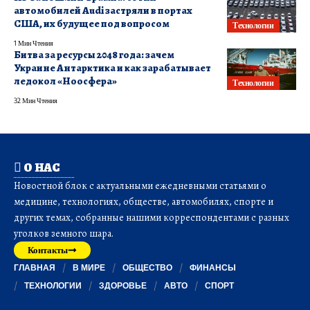
автомобилей Audi застряли в портах
США, их будущее под вопросом
Технологии
1 Мин Чтения
Битва за ресурсы 2048 года: зачем
Украине Антарктика и как зарабатывает
ледокол «Ноосфера»
Технологии
32 Мин Чтения
О НАС
Новостной блок с актуальными ежедневными статьями о
медицине, технологиях, обществе, автомобилях, спорте и
других темах, собранные нашими корреспондентами с разных
уголков земного шара.
Контакты
ГЛАВНАЯ
В МИРЕ
ОБЩЕСТВО
ФИНАНСЫ
ТЕХНОЛОГИИ
ЗДОРОВЬЕ
АВТО
СПОРТ