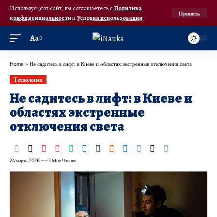
Используя этот сайт, вы соглашаетесь с
Политика
Принять
конфиденциальности
и
Условия использования
.
Аа
Home
»
Не садитесь в лифт: в Киеве и областях экстренные отключения света
Технологии
Не садитесь в лифт: в Киеве и
областях экстренные
отключения света
24 марта, 2026
2 Мин Чтения