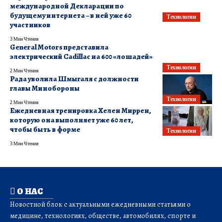
международной Декларации по
будущему интернета – в ней уже 60
Технологии
участников
3 Мин Чтения
General Motors представила
электрический Cadillac на 600 «лошадей»
Технологии
2 Мин Чтения
Рада уволила Шмыгаля с должности
главы Минобороны
Технологии
2 Мин Чтения
Ежедневная тренировка Хелен Миррен,
которую она выполняет уже 60 лет,
чтобы быть в форме
Технологии
3 Мин Чтения
О НАС
Новостной блок с актуальными ежедневными статьями о
медицине, технологиях, обществе, автомобилях, спорте и