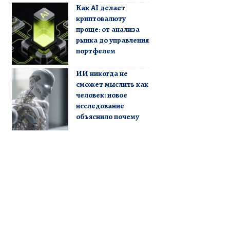
Как AI делает
криптовалюту
проще: от анализа
рынка до управления
портфелем
ИИ никогда не
сможет мыслить как
человек: новое
исследование
объяснило почему