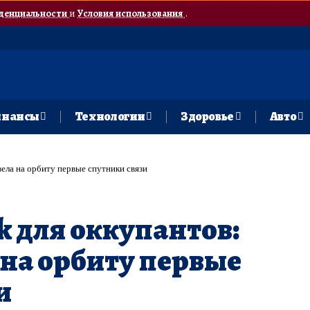
денциальности
и
Условия использования
.
нансы
Технологии
Здоровье
Авто
вела на орбиту первые спутники связи
k для оккупантов:
 на орбиту первые
и