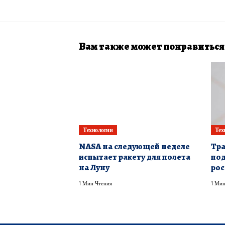
Вам также может понравиться
Технологии
Тех
NASA на следующей неделе
Тра
испытает ракету для полета
под
на Луну
рос
1 Мин Чтения
1 Мин