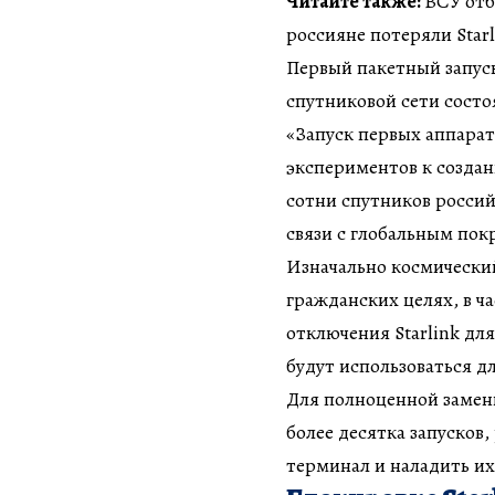
Читайте также:
ВСУ отб
россияне потеряли Starl
Первый пакетный запуск
спутниковой сети состо
«Запуск первых аппарат
экспериментов к создан
сотни спутников росси
связи с глобальным пок
Изначально космический
гражданских целях, в ч
отключения Starlink дл
будут использоваться д
Для полноценной замен
более десятка запусков
терминал и наладить их