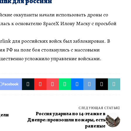
link для россиян
йские оккупанты начали использовать дроны со
тилась к основателю SpaceX Илону Маску с просьбой
arlink для российских войск был заблокирован. В
ия РФ на поле боя столкнулись с массовыми
ущественно усложнило управление войсками.
Facebook
СЛЕДУЮЩАЯ СТАТЬЯ
Россия ударила по 14-этажке в
цели
Днепре: произошли пожары, есть
раненые