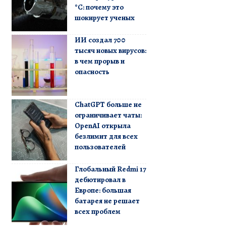
°C: почему это
шокирует ученых
ИИ создал 700
тысяч новых вирусов:
в чем прорыв и
опасность
ChatGPT больше не
ограничивает чаты:
OpenAI открыла
безлимит для всех
пользователей
Глобальный Redmi 17
дебютировал в
Европе: большая
батарея не решает
всех проблем