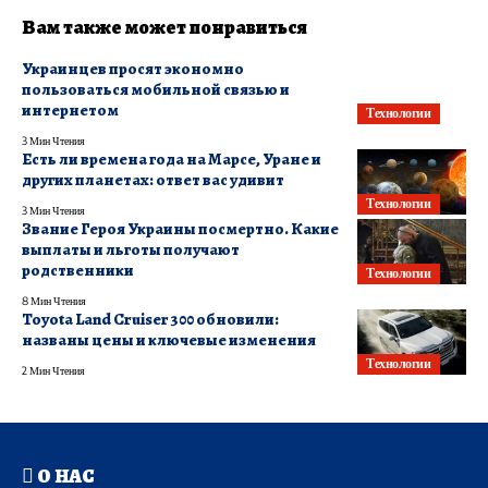
Вам также может понравиться
Украинцев просят экономно
пользоваться мобильной связью и
интернетом
Технологии
3 Мин Чтения
Есть ли времена года на Марсе, Уране и
других планетах: ответ вас удивит
Технологии
3 Мин Чтения
Звание Героя Украины посмертно. Какие
выплаты и льготы получают
родственники
Технологии
8 Мин Чтения
Toyota Land Cruiser 300 обновили:
названы цены и ключевые изменения
Технологии
2 Мин Чтения
О НАС