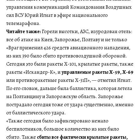
управления коммуникаций Командования Воздушных
сил ВСУ Юрий Игнат в эфире национального
телемарафона.
Читайте также:
Горели высотки, АЗС, изуродован отель:
все об атаке на Киев, Запорожье, Полтаву и не только
«Враг применил 426 средств авиационного нападения,
из них 390 было сбито противовоздушной обороной.
Сегодня это были ракеты Х-101, крылатые ракеты, также
ракеты «Искандер-К», и
управляемые ракеты Х-59, Х-69
или противоракетные ракеты Х-31П», — отметил Игнат.
По его словам, дальше была баллистика, которая летела
на Полтавщину и Запорожскую область. Запорожье
пострадало сегодня тоже от удара существенно, именно
от баллистического удара.
«Также сегодня было зафиксировано немало
беспилотников, большое количество из них было
сбито. Также
сбиты все фактически крылатые ракеты,