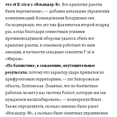
это 18 Х-101 и 5 «Искандер-К»
. Все крылатые ракеты
были перехвачены», — добавил начальник управления
коммуникаций Командования Воздушных сил.
Он подчеркнул, что это уже фактически второй подряд
раз, когда благодаря совместным усилиям
противовоздушной обороны удалось сбить все
крылатые ракеты, в основном работают по ним
авиация, в частности западные самолеты F-16 и
«Мираж».
«По баллистике, к сожалению, неутешительные
результаты
, потому что характер удара пришелся по
прифронтовым территориям, — это Запорожская
область, Полтавская. Понятно, что по балтистике
работать может у нас система Patriot, которую мы так
нуждаемся масштабировать», — подчеркнул Игнат.
Также определяется, сколько именно было ракет
«Искандер-M», а сколько было зенитных управляемых