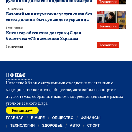
рулонный дисплей с подвижной камерой
Технологии
3 Мин Чтения
Базовый минимум: какие услуги связи без
света должны быть у каждого украинца
Технологии
1 Мин Чтения
Киевстар обеспечил доступ к 4G для
более чем 90% населения Украины
Технологии
3 Мин Чтения
О НАС
Новостной блок с актуальными ежедневными статьями о
медицине, технологиях, обществе, автомобилях, спорте и
других темах, собранные нашими корреспондентами с разных
уголков земного шара.
Контакты
ГЛАВНАЯ
В МИРЕ
ОБЩЕСТВО
ФИНАНСЫ
ТЕХНОЛОГИИ
ЗДОРОВЬЕ
АВТО
СПОРТ