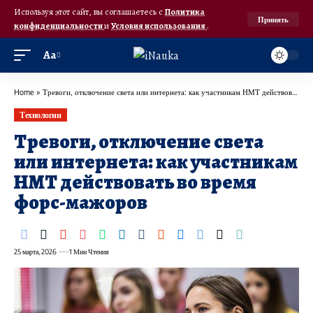
Используя этот сайт, вы соглашаетесь с
Политика
Принять
конфиденциальности
и
Условия использования
.
Аа
Home
»
Тревоги, отключение света или интернета: как участникам НМТ действовать во время форс-мажоров
Технологии
Тревоги, отключение света
или интернета: как участникам
НМТ действовать во время
форс-мажоров
25 марта, 2026
1 Мин Чтения