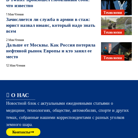
что известно
Технологии
1 Мин Чтения
Зачисляется ли служба в армии в стаж:
юрист назвал нюанс, который надо знать
всем
Технологии
2 Мин Чтения
Дальше от Москвы. Как Россия потеряла
нефтяной рынок Европы и кто занял ее
место
Технологии
12 Мин Чтения
О НАС
Новостной блок с актуальными ежедневными статьями о
медицине, технологиях, обществе, автомобилях, спорте и других
темах, собранные нашими корреспондентами с разных уголков
земного шара.
Контакты