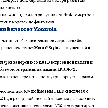
ь набирает популярность благодаря развитию
их дисплеев.
й на BGR выделило три лучших Android-смартфона
етных моделей до флагманов.
ий класс от Motorola
орые ищут сбалансированное устройство без
 решением станет
Moto G Stylus
, выпущенный в
лларов за версию со 128 ГБ встроенной памяти и
объемом оперативной памяти LPDDR5X
.
ожено непосредственно внутри корпуса в правом
ачественным
6,7-дюймовым OLED-дисплеем с
20 Гц и
рекордной пиковой яркостью до 5 000 нит.
 основе активной технологии AES, что гарантирует