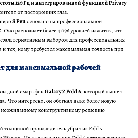
стоты 120 Гц и интегрированной функцией Privacy
нтент от посторонних глаз.
 перо
S Pen
основано на профессиональной
R
. Оно распознает более 4 096 уровней нажатия, что
a безальтернативным выбором для профессиональных
 и тех, кому требуется максимальная точность при
т для максимальной рабочей
складной смартфон
Galaxy Z Fold 6
, который вышел
да. Что интересно, он обогнал даже более новую
ря неожиданному конструктивному решению
й толщиной производитель убрал из Fold 7
 Wacom. Из-за этого именно Fold 6 остался лучшим