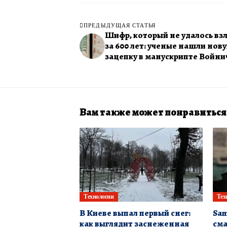
ПРЕДЫДУЩАЯ СТАТЬЯ
Шифр, который не удалось вз
за 600 лет: ученые нашли нов
зацепку в манускрипте Войни
Вам также может понравиться
Технологии
Тех
В Киеве выпал первый снег:
Sam
как выглядит заснеженная
сма