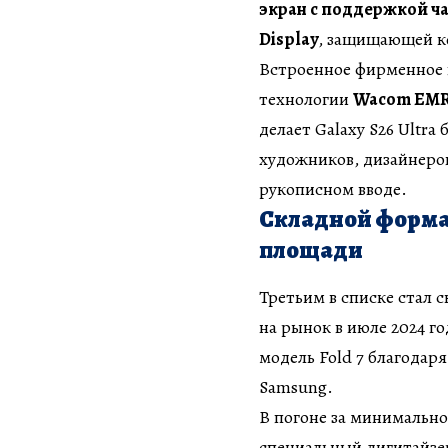
экран с поддержкой ча
Display
, защищающей ко
Встроенное фирменное
технологии
Wacom EM
делает Galaxy S26 Ultr
художников, дизайнеров
рукописном вводе.
Складной форма
площади
Третьим в списке стал 
на рынок в июле 2024 го
модель Fold 7 благода
Samsung.
В погоне за минимально
специальный дигитайзер