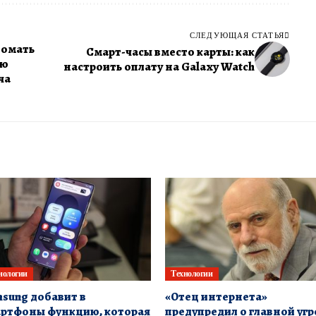
СЛЕДУЮЩАЯ СТАТЬЯ
ломать
Смарт-часы вместо карты: как
ую
настроить оплату на Galaxy Watch
ча
нологии
Технологии
sung добавит в
«Отец интернета»
ртфоны функцию, которая
предупредил о главной угр