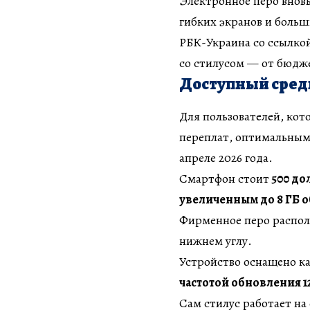
Электронное перо внов
гибких экранов и больш
РБК-Украина со ссылко
со стилусом — от бюдж
Доступный средн
Для пользователей, кот
переплат, оптимальным
апреле 2026 года.
Смартфон стоит
500 до
увеличенным до 8 ГБ 
Фирменное перо распол
нижнем углу.
Устройство оснащено к
частотой обновления 1
Сам стилус работает на