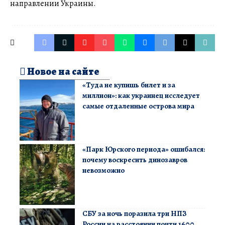
направлении Украины.
Новое на сайте
«Туда не купишь билет и за
миллион»: как украинец исследует
самые отдаленные острова мира
«Парк Юрского периода» ошибался:
почему воскресить динозавров
невозможно
СБУ за ночь поразила три НПЗ
России на расстоянии почти 1600