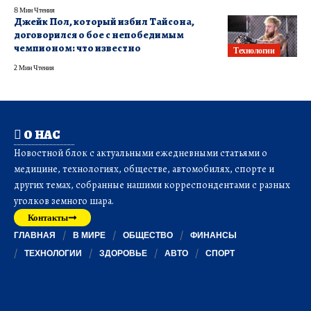
8 Мин Чтения
Джейк Пол, который избил Тайсона,
договорился о бое с непобедимым
чемпионом: что известно
Технологии
2 Мин Чтения
О НАС
Новостной блок с актуальными ежедневными статьями о
медицине, технологиях, обществе, автомобилях, спорте и
других темах, собранные нашими корреспондентами с разных
уголков земного шара.
Контакты
ГЛАВНАЯ
В МИРЕ
ОБЩЕСТВО
ФИНАНСЫ
ТЕХНОЛОГИИ
ЗДОРОВЬЕ
АВТО
СПОРТ