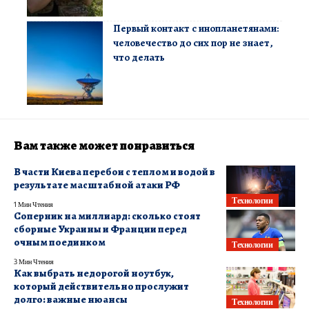
Первый контакт с инопланетянами:
человечество до сих пор не знает,
что делать
Вам также может понравиться
В части Киева перебои с теплом и водой в
результате масштабной атаки РФ
Технологии
1 Мин Чтения
Соперник на миллиард: сколько стоят
сборные Украины и Франции перед
очным поединком
Технологии
3 Мин Чтения
Как выбрать недорогой ноутбук,
который действительно прослужит
долго: важные нюансы
Технологии