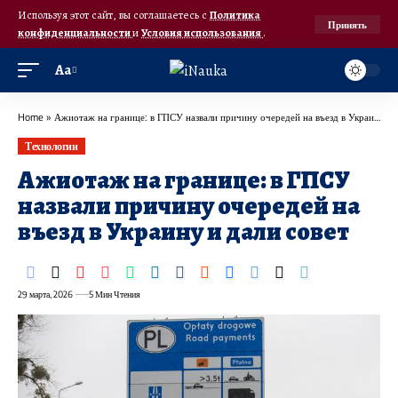
Используя этот сайт, вы соглашаетесь с
Политика
Принять
конфиденциальности
и
Условия использования
.
Аа
Home
»
Ажиотаж на границе: в ГПСУ назвали причину очередей на въезд в Украину и дали совет
Технологии
Ажиотаж на границе: в ГПСУ
назвали причину очередей на
въезд в Украину и дали совет
29 марта, 2026
5 Мин Чтения