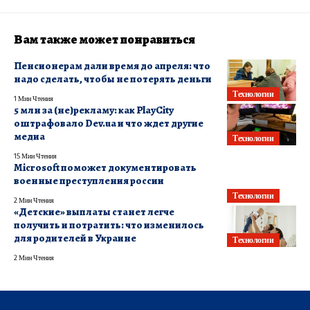
Вам также может понравиться
Пенсионерам дали время до апреля: что
надо сделать, чтобы не потерять деньги
Технологии
1 Мин Чтения
5 млн за (не)рекламу: как PlayCity
оштрафовало Dev.ua и что ждет другие
медиа
Технологии
15 Мин Чтения
Microsoft поможет документировать
военные преступления россии
Технологии
2 Мин Чтения
«Детские» выплаты станет легче
получить и потратить: что изменилось
для родителей в Украине
Технологии
2 Мин Чтения