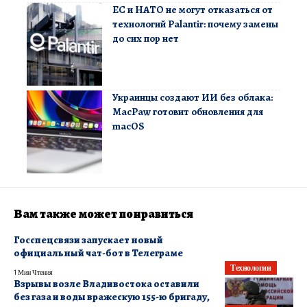
ЕС и НАТО не могут отказаться от
технологий Palantir: почему замены
до сих пор нет
Украинцы создают ИИ без облака:
MacPaw готовит обновления для
macOS
Вам также может понравиться
Госспецсвязи запускает новый
официальный чат-бот в Телеграме
Технологии
1 Мин Чтения
Взрывы возле Владивостока оставили
без газа и воды вражескую 155-ю бригаду,