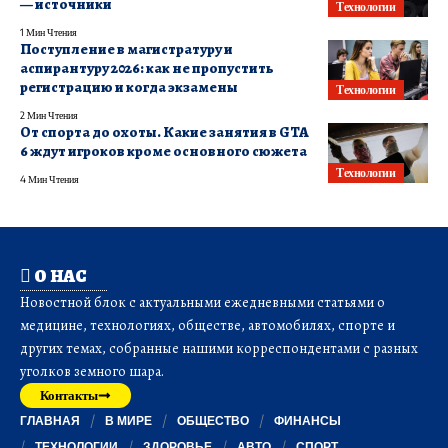
— источники
Технологии
1 Мин Чтения
Поступление в магистратуру и
аспирантуру 2026: как не пропустить
регистрацию и когда экзамены
Технологии
2 Мин Чтения
От спорта до охоты. Какие занятия в GTA
6 ждут игроков кроме основного сюжета
Технологии
4 Мин Чтения
О НАС
Новостной блок с актуальными ежедневными статьями о
медицине, технологиях, обществе, автомобилях, спорте и
других темах, собранные нашими корреспондентами с разных
уголков земного шара.
Контакты
ГЛАВНАЯ
В МИРЕ
ОБЩЕСТВО
ФИНАНСЫ
ТЕХНОЛОГИИ
ЗДОРОВЬЕ
АВТО
СПОРТ