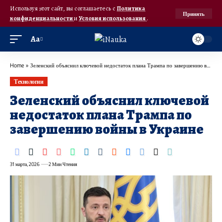
Используя этот сайт, вы соглашаетесь с
Политика
Принять
конфиденциальности
и
Условия использования
.
Аа
Home
»
Зеленский объяснил ключевой недостаток плана Трампа по завершению войны в Украине
Технологии
Зеленский объяснил ключевой
недостаток плана Трампа по
завершению войны в Украине
31 марта, 2026
2 Мин Чтения