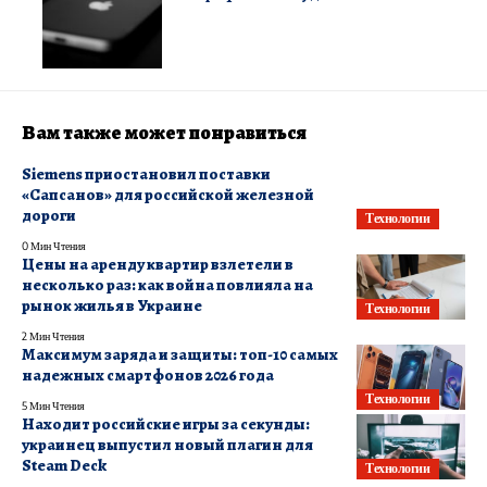
Вам также может понравиться
Siemens приостановил поставки
«Сапсанов» для российской железной
дороги
Технологии
0 Мин Чтения
Цены на аренду квартир взлетели в
несколько раз: как война повлияла на
рынок жилья в Украине
Технологии
2 Мин Чтения
Максимум заряда и защиты: топ-10 самых
надежных смартфонов 2026 года
Технологии
5 Мин Чтения
Находит российские игры за секунды:
украинец выпустил новый плагин для
Steam Deck
Технологии