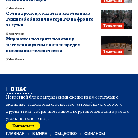
Технологии
2 Мин Чтения
Сотни дронов, солдаты и автотехника:
Генштаб обновил потери РФ на фронте
за сутки
Технологии
0 Мин Чтения
Мир может потерять половину
населения: ученые нашли предел
выживания человечества
Технологии
3 Мин Чтения
О НАС
Новостной блок с актуальными ежедневными статьями о
медицине, технологиях, обществе, автомобилях, спорте и
других темах, собранные нашими корреспондентами с разных
уголков земного шара.
Контакты
ГЛАВНАЯ
В МИРЕ
ОБЩЕСТВО
ФИНАНСЫ