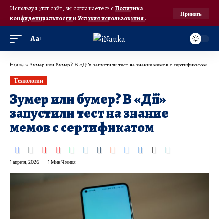
Используя этот сайт, вы соглашаетесь с
Политика
Принять
конфиденциальности
и
Условия использования
.
Аа
Home
»
Зумер или бумер? В «Дії» запустили тест на знание мемов с сертификатом
Технологии
Зумер или бумер? В «Дії»
запустили тест на знание
мемов с сертификатом
1 апреля, 2026
1 Мин Чтения