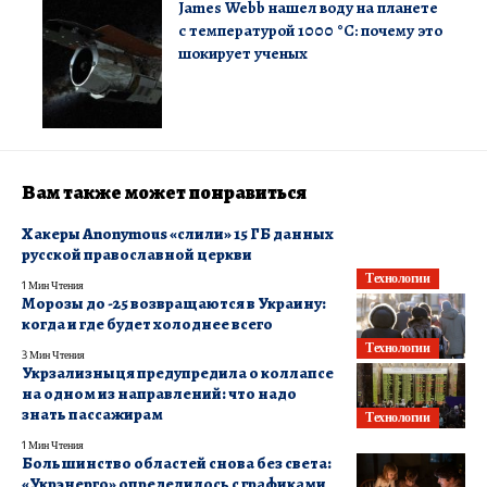
James Webb нашел воду на планете
с температурой 1000 °C: почему это
шокирует ученых
Вам также может понравиться
Хакеры Anonymous «слили» 15 ГБ данных
русской православной церкви
Технологии
1 Мин Чтения
Морозы до -25 возвращаются в Украину:
когда и где будет холоднее всего
Технологии
3 Мин Чтения
Укрзализныця предупредила о коллапсе
на одном из направлений: что надо
знать пассажирам
Технологии
1 Мин Чтения
Большинство областей снова без света:
«Укрэнерго» определилось с графиками