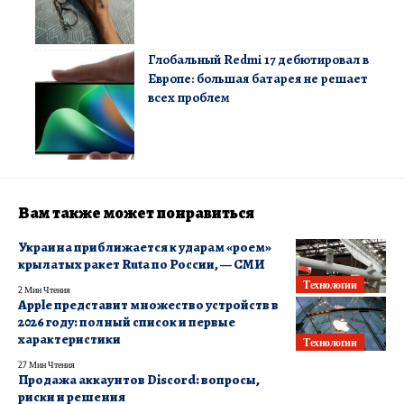
Глобальный Redmi 17 дебютировал в
Европе: большая батарея не решает
всех проблем
Вам также может понравиться
Украина приближается к ударам «роем»
крылатых ракет Ruta по России, — СМИ
Технологии
2 Мин Чтения
Apple представит множество устройств в
2026 году: полный список и первые
характеристики
Технологии
27 Мин Чтения
Продажа аккаунтов Discord: вопросы,
риски и решения