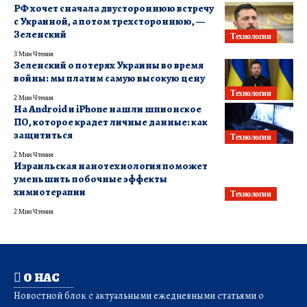
РФ хочет сначала двустороннюю встречу
с Украиной, а потом трехстороннюю, —
Зеленский
Технологии
3 Мин Чтения
Зеленский о потерях Украины во время
войны: мы платим самую высокую цену
Технологии
2 Мин Чтения
На Android и iPhone нашли шпионское
ПО, которое крадет личные данные: как
защититься
Технологии
2 Мин Чтения
Израильская нанотехнология поможет
уменьшить побочные эффекты
химиотерапии
Технологии
2 Мин Чтения
О НАС
Новостной блок с актуальными ежедневными статьями о