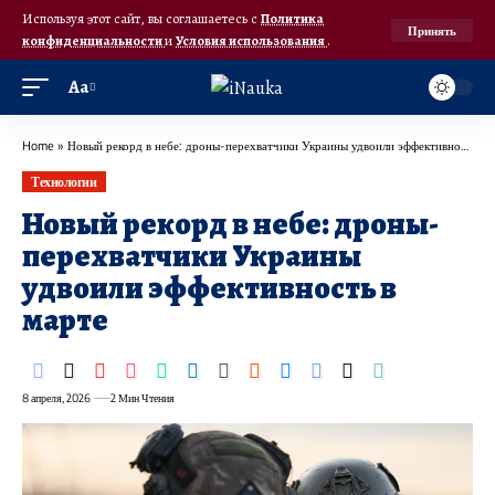
Используя этот сайт, вы соглашаетесь с
Политика
Принять
конфиденциальности
и
Условия использования
.
Аа
Home
»
Новый рекорд в небе: дроны-перехватчики Украины удвоили эффективность в марте
Технологии
Новый рекорд в небе: дроны-
перехватчики Украины
удвоили эффективность в
марте
8 апреля, 2026
2 Мин Чтения