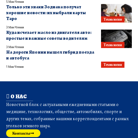
5 Мин Чтения
Только эти знаки Зодиака получат
хорошие новости: их выбрали карты
Таро
Технологии
3 Мин Чтения
Куда исчезает масло из двигателя авто:
простые и важные советы водителям
Технологии
3 Мин Чтения
На дороги Японии вышел гибрид поезда
и автобуса
Технологии
1 Мин Чтения
О НАС
Новостной блок с актуальными ежедневными статьями о
медицине, технологиях, обществе, автомобилях, спорте и
других темах, собранные нашими корреспондентами с разных
уголков земного шара.
Контакты