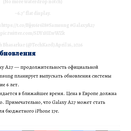
(No more waterdrop notch)
~6.7" flat display.
s
https://t.co/Bjj916r6I8
#Samsung
#GalaxyA27
pic.twitter.com/SDY1HEwWZk
h Bhasarkar (@TechKard)
April 16, 2026
обновления
xy A27 — продолжительность официальной
msung планирует выпускать обновления системы
ие 6 лет.
дается в ближайшее время. Цена в Европе должна
о. Примечательно, что Galaxy A27 может стать
я бюджетного iPhone 17e.