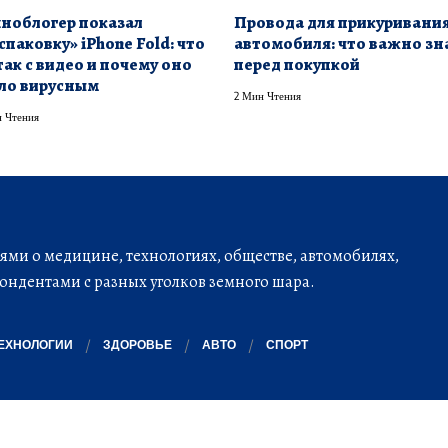
ноблогер показал
Провода для прикуривани
спаковку» iPhone Fold: что
автомобиля: что важно зн
так с видео и почему оно
перед покупкой
ло вирусным
2 Мин Чтения
 Чтения
ми о медицине, технологиях, обществе, автомобилях,
ондентами с разных уголков земного шара.
ЕХНОЛОГИИ
ЗДОРОВЬЕ
АВТО
СПОРТ