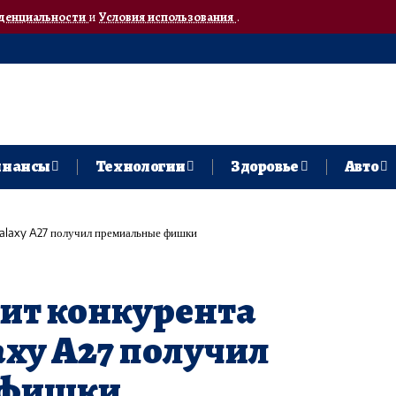
денциальности
и
Условия использования
.
нансы
Технологии
Здоровье
Авто
Galaxy A27 получил премиальные фишки
ит конкурента
laxy A27 получил
 фишки