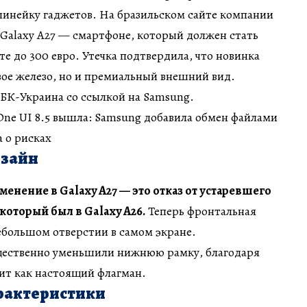
линейку гаджетов. На бразильском сайте компании
Galaxy A27 — смартфоне, который должен стать
те до 300 евро. Утечка подтвердила, что новинка
вое железо, но и премиальный внешний вид.
БК-Украина со ссылкой на Samsung.
 One UI 8.5 вышла: Samsung добавила обмен файлами
а о рисках
изайн
менение в Galaxy A27 — это отказ от устаревшего
который был в Galaxy A26.
Теперь фронтальная
ебольшом отверстии в самом экране.
щественно уменьшили нижнюю рамку, благодаря
ит как настоящий флагман.
рактеристики