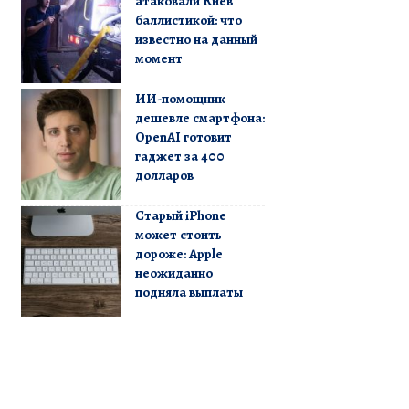
атаковали Киев
баллистикой: что
известно на данный
момент
ИИ-помощник
дешевле смартфона:
OpenAI готовит
гаджет за 400
долларов
Старый iPhone
может стоить
дороже: Apple
неожиданно
подняла выплаты