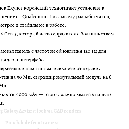
ов Exynos корейский техногигант установил в
ешение от Qualcomm. По замыслу разработчиков,
стрее и стабильнее в работе.
 6 Gen 3, который легко справится с большинством
ймовая панель с частотой обновления 120 Гц для
 видео и интерфейса.
оперативной памяти в зависимости от версии.
ектив на 50 Мп, сверхширокоугольный модуль на 8
 Мп.
мкость 5 000 мАч — этого должно хватить на день
я.
 Galaxy A27 first look via CAD renders
Punch-hole front camera