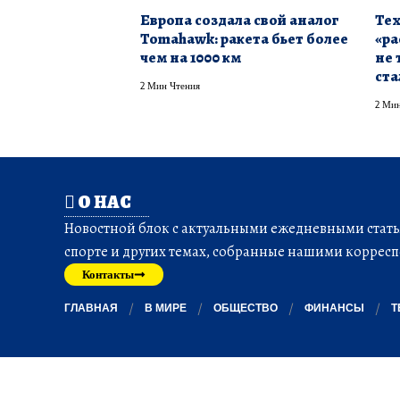
Европа создала свой аналог
Тех
Tomahawk: ракета бьет более
«ра
чем на 1000 км
не 
ста
2 Мин Чтения
2 Мин
О НАС
Новостной блок с актуальными ежедневными статья
спорте и других темах, собранные нашими корресп
Контакты
ГЛАВНАЯ
В МИРЕ
ОБЩЕСТВО
ФИНАНСЫ
Т