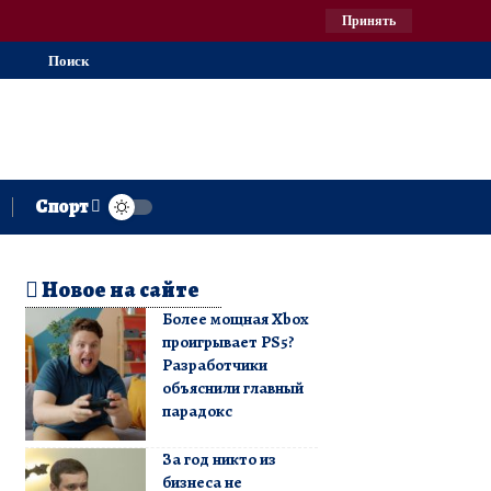
Принять
Поиск
Спорт
Новое на сайте
Более мощная Xbox
проигрывает PS5?
Разработчики
объяснили главный
парадокс
За год никто из
бизнеса не