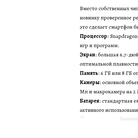
Вместо собственных чип
новинку проверенное р
это сделает смартфон бы
Процессор
: Snapdragon
игр и программ.
Экран
: большая 6,7-дю
оптимальной плавности
Память
: 6 ГБ или 8 ГБ 
Камеры
: основной объ
Мп и макрокамера на 2
Батарея
: стандартная е
активного использовани
Samsung