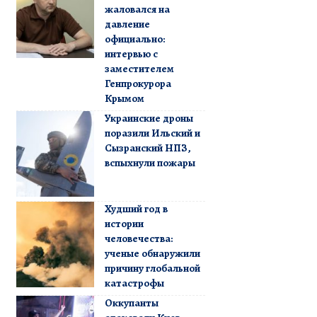
жаловался на
давление
официально:
интервью с
заместителем
Генпрокурора
Крымом
Украинские дроны
поразили Ильский и
Сызранский НПЗ,
вспыхнули пожары
Худший год в
истории
человечества:
ученые обнаружили
причину глобальной
катастрофы
Оккупанты