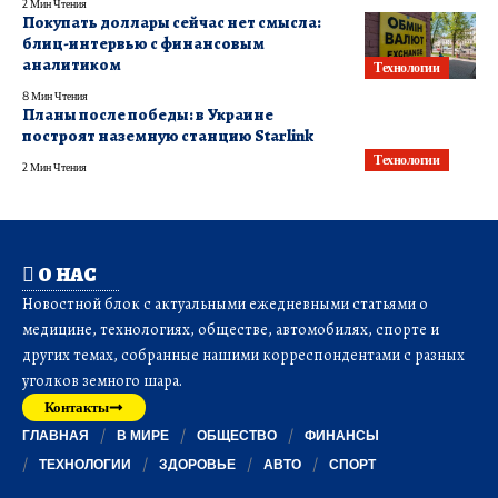
2 Мин Чтения
Покупать доллары сейчас нет смысла:
блиц-интервью с финансовым
аналитиком
Технологии
8 Мин Чтения
Планы после победы: в Украине
построят наземную станцию ​​Starlink
Технологии
2 Мин Чтения
О НАС
Новостной блок с актуальными ежедневными статьями о
медицине, технологиях, обществе, автомобилях, спорте и
других темах, собранные нашими корреспондентами с разных
уголков земного шара.
Контакты
ГЛАВНАЯ
В МИРЕ
ОБЩЕСТВО
ФИНАНСЫ
ТЕХНОЛОГИИ
ЗДОРОВЬЕ
АВТО
СПОРТ