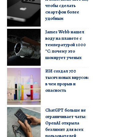
чтобы сделать
смартфон более
удобным
James Webb нашел
воду на планете с
температурой 1000
°C: почему это
шокирует ученых
ИИ создал 700
тысяч новых вирусов:
в чем прорыв и
опасность
ChatGPT больше не
ограничивает чаты:
OpenAI открыла
безлимит для всех
пользователей