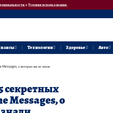
денциальности
и
Условия использования
.
нансы
Технологии
Здоровье
Авто
e Messages, о которых вы не знали
 5 секретных
e Messages, о
 знали