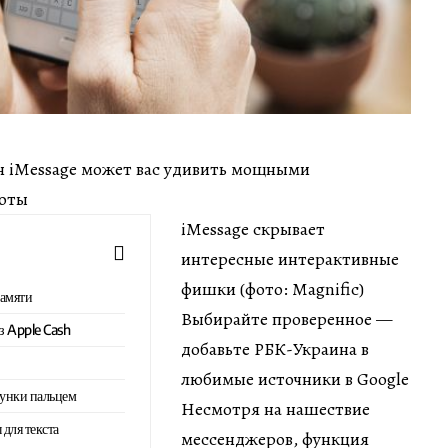
мин iMessage может вас удивить мощными
боты
iMessage скрывает
интересные интерактивные
фишки (фото: Magnific)
памяти
Выбирайте проверенное —
з Apple Cash
добавьте РБК-Украина в
любимые источники в Google
сунки пальцем
Несмотря на нашествие
для текста
мессенджеров, функция