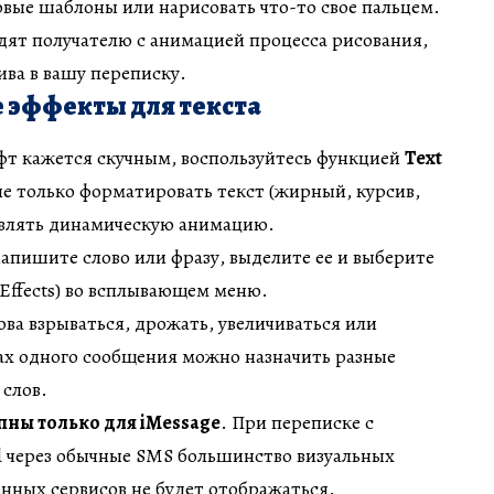
вые шаблоны или нарисовать что-то свое пальцем.
дят получателю с анимацией процесса рисования,
ива в вашу переписку.
эффекты для текста
т кажется скучным, воспользуйтесь функцией
Text
не только форматировать текст (жирный, курсив,
авлять динамическую анимацию.
напишите слово или фразу, выделите ее и выберите
 Effects) во всплывающем меню.
ова взрываться, дрожать, увеличиваться или
ах одного сообщения можно назначить разные
 слов.
пны только для iMessage
. При переписке с
d через обычные SMS большинство визуальных
нных сервисов не будет отображаться.