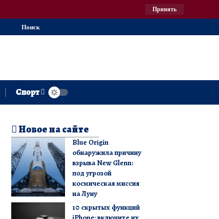
Принять
Поиск
Спорт
Новое на сайте
Blue Origin
обнаружила причину
взрыва New Glenn:
под угрозой
космическая миссия
на Луну
10 скрытых функций
iPhone: включите их,