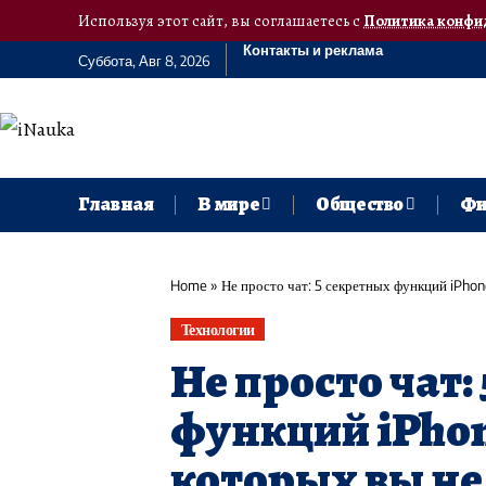
Используя этот сайт, вы соглашаетесь с
Политика конфи
Контакты и реклама
Суббота, Авг 8, 2026
Главная
В мире
Общество
Фи
Home
»
Не просто чат: 5 секретных функций iPhon
Технологии
Не просто чат:
функций iPhon
которых вы не