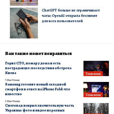
ChatGPT больше не ограничивает
чаты: OpenAI открыла безлимит
для всех пользователей
Вам также может понравиться
Горит СТО, пожар у дома и есть
пострадавше: последствия обстрела
Киева
Технологии
1 Мин Чтения
Samsung готовит новый складной
смартфон в ответ на iPhone Fold: что
известно
Технологии
2 Мин Чтения
Снегопад накрыл значительную часть
Украины: фото и видео из разных