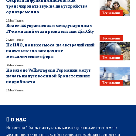
Секретная функция Android: как
транслировать звук на два устройства
одновременно
Технологии
2 Мин Чтения
Более 100 украинских и международных
IT-компаний стали резидентами Дія.City
Технологии
2 Мин Чтения
Не НЛО, но из космоса: на австралийский
пляж вынесло загадочные
металлические сферы
Технологии
3 Мин Чтения
На заводе Volkswagen в Германии могут
начать выпуск военной бронетехники:
подробности
Технологии
2 Мин Чтения
О НАС
Новостной блок с актуальными ежедневными статьями о
медицине, технологиях, обществе, автомобилях, спорте и