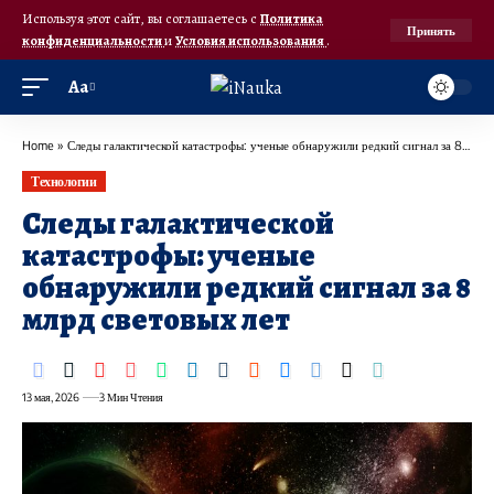
Используя этот сайт, вы соглашаетесь с
Политика
Принять
конфиденциальности
и
Условия использования
.
Аа
Home
»
Следы галактической катастрофы: ученые обнаружили редкий сигнал за 8 млрд световых лет
Технологии
Следы галактической
катастрофы: ученые
обнаружили редкий сигнал за 8
млрд световых лет
13 мая, 2026
3 Мин Чтения