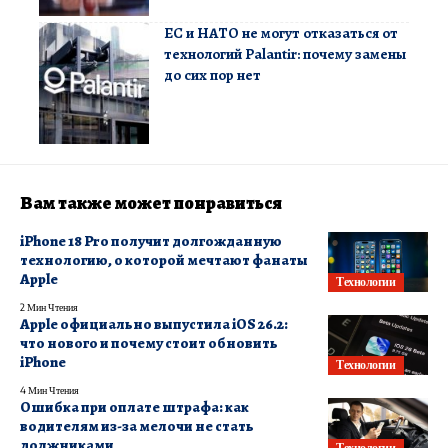
ЕС и НАТО не могут отказаться от
технологий Palantir: почему замены
до сих пор нет
Вам также может понравиться
iPhone 18 Pro получит долгожданную
технологию, о которой мечтают фанаты
Apple
Технологии
2 Мин Чтения
Apple официально выпустила iOS 26.2:
что нового и почему стоит обновить
iPhone
Технологии
4 Мин Чтения
Ошибка при оплате штрафа: как
водителям из-за мелочи не стать
должниками
Технологии