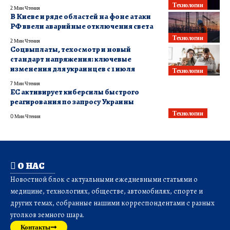
Технологии
2 Мин Чтения
В Киеве и ряде областей на фоне атаки
РФ ввели аварийные отключения света
Технологии
2 Мин Чтения
Соцвыплаты, техосмотр и новый
стандарт напряжения: ключевые
изменения для украинцев с 1 июля
Технологии
7 Мин Чтения
ЕС активирует киберсилы быстрого
реагирования по запросу Украины
Технологии
0 Мин Чтения
О НАС
Новостной блок с актуальными ежедневными статьями о
медицине, технологиях, обществе, автомобилях, спорте и
других темах, собранные нашими корреспондентами с разных
уголков земного шара.
Контакты