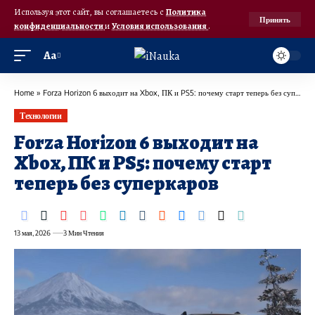
Используя этот сайт, вы соглашаетесь с
Политика
Принять
конфиденциальности
и
Условия использования
.
Аа
Home
»
Forza Horizon 6 выходит на Xbox, ПК и PS5: почему старт теперь без суперкаров
Технологии
Forza Horizon 6 выходит на
Xbox, ПК и PS5: почему старт
теперь без суперкаров
13 мая, 2026
3 Мин Чтения