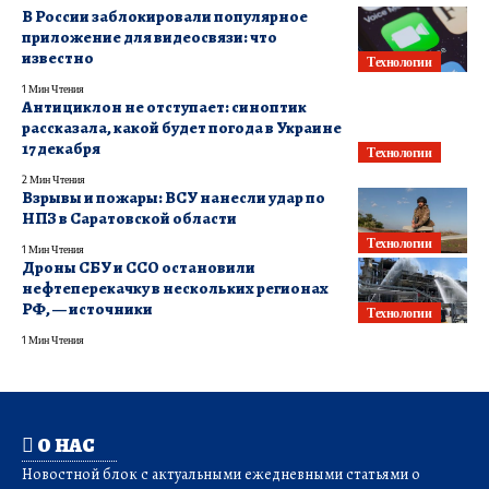
В России заблокировали популярное
приложение для видеосвязи: что
известно
Технологии
1 Мин Чтения
Антициклон не отступает: синоптик
рассказала, какой будет погода в Украине
17 декабря
Технологии
2 Мин Чтения
Взрывы и пожары: ВСУ нанесли удар по
НПЗ в Саратовской области
Технологии
1 Мин Чтения
Дроны СБУ и ССО остановили
нефтеперекачку в нескольких регионах
РФ, — источники
Технологии
1 Мин Чтения
О НАС
Новостной блок с актуальными ежедневными статьями о