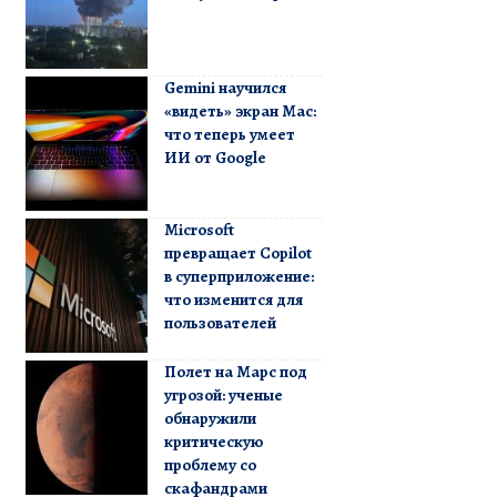
Gemini научился
«видеть» экран Mac:
что теперь умеет
ИИ от Google
Microsoft
превращает Copilot
в суперприложение:
что изменится для
пользователей
Полет на Марс под
угрозой: ученые
обнаружили
критическую
проблему со
скафандрами