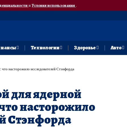
денциальности
и
Условия использования
.
нансы
Технологии
Здоровье
Авто
и: что насторожило исследователей Стэнфорда
ой для ядерной
 что насторожило
ей Стэнфорда