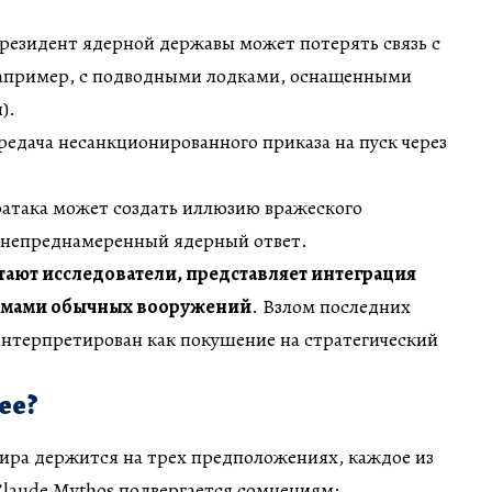
президент ядерной державы может потерять связь с
апример, с подводными лодками, оснащенными
).
ередача несанкционированного приказа на пуск через
ратака может создать иллюзию вражеского
 непреднамеренный ядерный ответ.
тают исследователи, представляет интеграция
темами обычных вооружений
. Взлом последних
нтерпретирован как покушение на стратегический
ее?
ира держится на трех предположениях, каждое из
laude Mythos подвергается сомнениям: