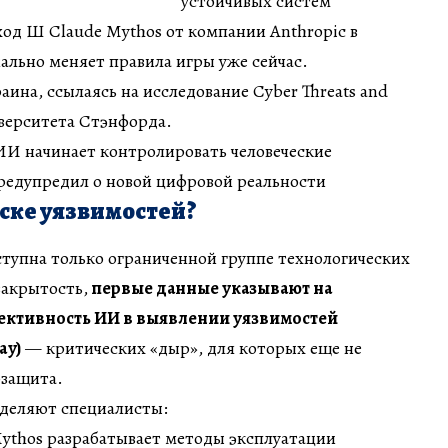
устойчивых систем
од Ш Claude Mythos от компании Anthropic в
нально меняет правила игры уже сейчас.
ина, ссылаясь на исследование Cyber Threats and
иверситета Стэнфорда.
 ИИ начинает контролировать человеческие
редупредил о новой цифровой реальности
ске уязвимостей?
тупна только ограниченной группе технологических
закрытость,
первые данные указывают на
ктивность ИИ в выявлении уязвимостей
ay)
— критических «дыр», для которых еще не
рзащита.
деляют специалисты:
Mythos разрабатывает методы эксплуатации