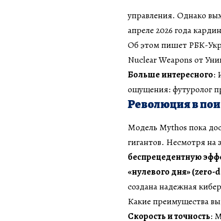
управления. Однако вых
апреле 2026 года карди
Об этом пишет РБК-Укра
Nuclear Weapons от Ун
Больше интересного
:
ощущения: футуролог п
Революция в пои
Модель Mythos пока дос
гигантов. Несмотря на 
беспрецедентную эффе
«нулевого дня» (zero-d
создана надежная кибе
Какие преимущества вы
Скорость и точность
: 