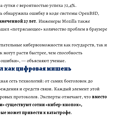
а сутки с вероятностью успеха 72,4%.
ль обнаружила ошибку в коде системы OpenBSD,
амеченной 27 лет
. Инженеры Mozilla также
ашел «потрясающее» количество проблем в браузере
тупательные кибервозможности как государств, так и
 могут расти быстрее, чем способность
 ошибки», — объясняют ученые.
л как цифровая мишень
ая сеть технологий: от самих боеголовок до
еждения и средств связи. Каждый элемент этой
фровых протоколов. Эксперты отмечают, что
вместо
и» существуют сотни «кибер-кнопок»,
ые может привести к катастрофе.