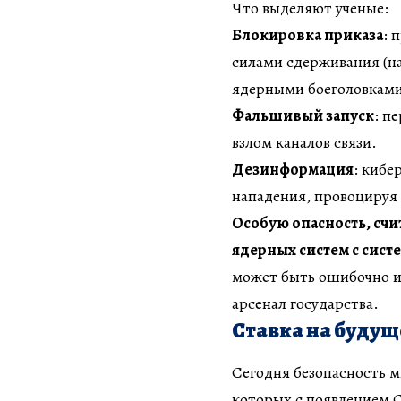
Что выделяют ученые:
Блокировка приказа
: 
силами сдерживания (н
ядерными боеголовками
Фальшивый запуск
: п
взлом каналов связи.
Дезинформация
: кибе
нападения, провоцируя
Особую опасность, счи
ядерных систем с сис
может быть ошибочно и
арсенал государства.
Ставка на будущ
Сегодня безопасность м
которых с появлением C