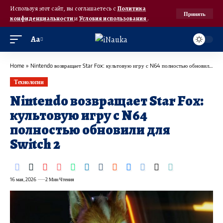
Используя этот сайт, вы соглашаетесь с
Политика
Принять
конфиденциальности
и
Условия использования
.
Аа
Home
»
Nintendo возвращает Star Fox: культовую игру с N64 полностью обновили для Switch 2
Технологии
Nintendo возвращает Star Fox:
культовую игру с N64
полностью обновили для
Switch 2
16 мая, 2026
2 Мин Чтения