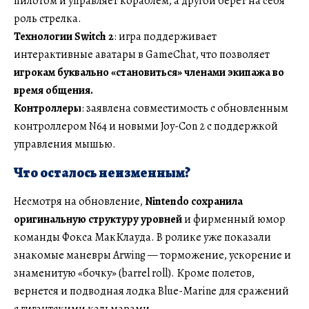
пилотом и управляет кораблем, а другой берет на себя
роль стрелка.
Технологии Switch 2
: игра поддерживает
интерактивные аватары в GameChat, что позволяет
игрокам буквально «становиться» членами экипажа во
время общения.
Контроллеры
: заявлена совместимость с обновленным
контроллером N64 и новыми Joy-Con 2 с поддержкой
управления мышью.
Что осталось неизменным?
Несмотря на обновление,
Nintendo сохранила
оригинальную структуру уровней
и фирменный юмор
команды Фокса МакКлауда. В ролике уже показали
знакомые маневры Arwing — торможение, ускорение и
знаменитую «бочку» (barrel roll). Кроме полетов,
вернется и подводная лодка Blue-Marine для сражений