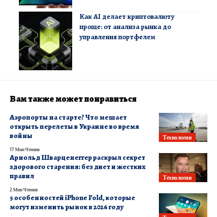
Как AI делает криптовалюту
проще: от анализа рынка до
управления портфелем
Вам также может понравиться
Аэропорты на старте? Что мешает
открыть перелеты в Украине во время
войны
Технологии
17 Мин Чтения
Арнольд Шварценеггер раскрыл секрет
здорового старения: без диет и жестких
правил
Технологии
2 Мин Чтения
5 особенностей iPhone Fold, которые
могут изменить рынок в 2026 году