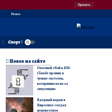
Принять
Поиск
Спорт
Новое на сайте
Опасный сбой в ИИ:
Claude проник в
чужие системы,
воспринимая их за
симуляцию
Ядерный взрыв в
Хиросиме создал
неизвестное