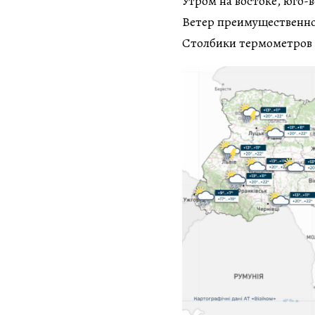
Утром на востоке, юго-
Ветер преимущественно 
Столбики термометров 