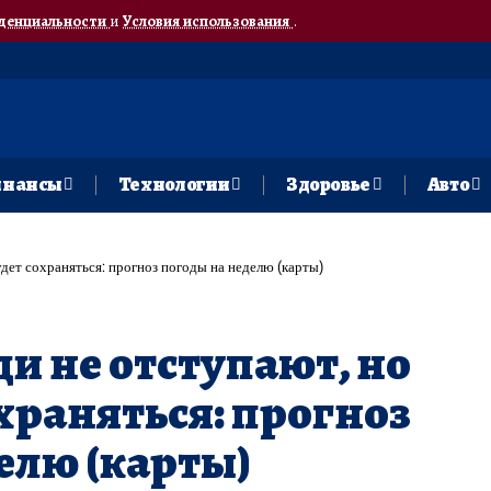
денциальности
и
Условия использования
.
нансы
Технологии
Здоровье
Авто
дет сохраняться: прогноз погоды на неделю (карты)
и не отступают, но
охраняться: прогноз
елю (карты)