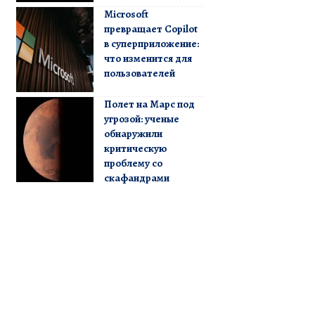
Microsoft
превращает Copilot
в суперприложение:
что изменится для
пользователей
Полет на Марс под
угрозой: ученые
обнаружили
критическую
проблему со
скафандрами