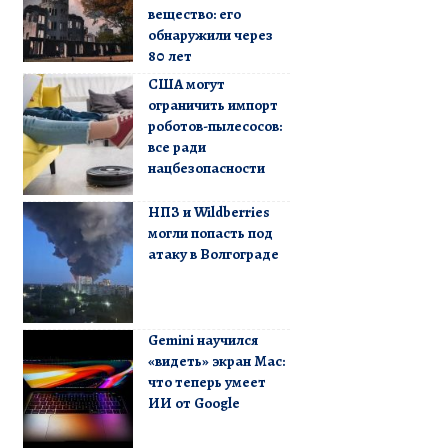
вещество: его
обнаружили через
80 лет
США могут
ограничить импорт
роботов-пылесосов:
все ради
нацбезопасности
НПЗ и Wildberries
могли попасть под
атаку в Волгограде
Gemini научился
«видеть» экран Mac:
что теперь умеет
ИИ от Google