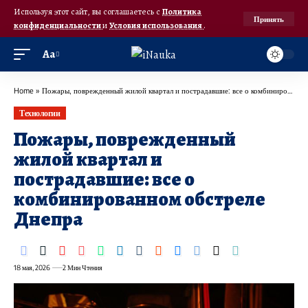
Используя этот сайт, вы соглашаетесь с
Политика
Принять
конфиденциальности
и
Условия использования
.
Аа
Home
»
Пожары, поврежденный жилой квартал и пострадавшие: все о комбинированном обстреле Днепра
Технологии
Пожары, поврежденный
жилой квартал и
пострадавшие: все о
комбинированном обстреле
Днепра
18 мая, 2026
2 Мин Чтения