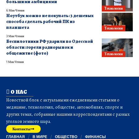
большими амбициями
Технологии
6 Мин Чтения
Ноутбук можно не покупать: 3 дешевых
способа сделать рабочий ПК из
планшета
Технологии
3 Мин Чтения
Беспилотники РФ ударили по Одесской
области: горели радиорынок и
общежитие (фото)
Технологии
1 Мин Чтения
О НАС
Новостной блок с актуальными ежедневными статьями о
медицине, технологиях, обществе, автомобилях, спорте и
других темах, собранные нашими корреспондентами с разных
уголков земного шара.
Контакты
ГЛАВНАЯ
В МИРЕ
ОБЩЕСТВО
ФИНАНСЫ