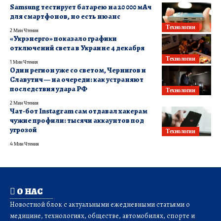
Samsung тестирует батарею на 20 000 мАч
для смартфонов, но есть нюанс
Технологии
2 Мин Чтения
«Укрэнерго» показало графики
отключений света в Украине 4 декабря
Технологии
1 Мин Чтения
Один регион уже со светом, Чернигов и
Славутич — на очереди: как устраняют
последствия удара РФ
Технологии
2 Мин Чтения
Чат-бот Instagram сам отдавал хакерам
чужие профили: тысячи аккаунтов под
угрозой
Технологии
4 Мин Чтения
О НАС
Новостной блок с актуальными ежедневными статьями о
медицине, технологиях, обществе, автомобилях, спорте и