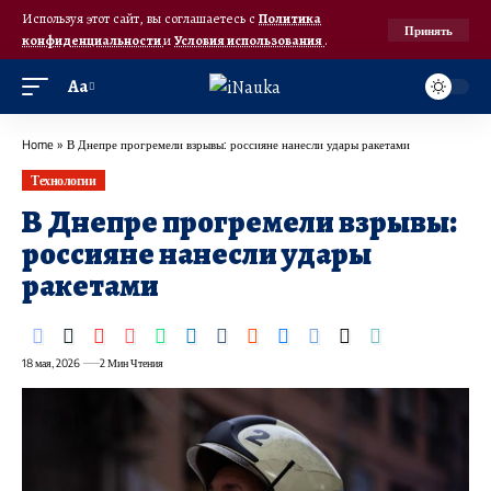
Используя этот сайт, вы соглашаетесь с
Политика
Принять
конфиденциальности
и
Условия использования
.
Аа
Home
»
В Днепре прогремели взрывы: россияне нанесли удары ракетами
Технологии
В Днепре прогремели взрывы:
россияне нанесли удары
ракетами
18 мая, 2026
2 Мин Чтения