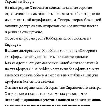
Украина в Google
На платформе X вводятся дополнительные строгие
ограничения на активность пользователей, которые не
имеют платной верификации. Теперь юзерам без синей
галочки доступно лимитированное количество постов
и реплаев ежесуточно.
Об этом информирует РБК-Украина со ссылкой на
Engadget.
Больше интересного
: X добавляет вкладку «История»:
платформа хочет удерживать вас в ленте дольше
Как свидетельствуют массовые жалобы пользователей
на платформах X и Reddit, компания без официальных
анонсов урезала объемы ежедневных публикаций для
профилей без синей галочки.
Отныне на официальной странице Справочного центра
X в разделе о технических лимитах указано, что
неверифицированные учетные записи ограничены лишь
50 оригинальными постами и 200 ответами в сутки
.