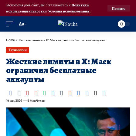
Используя этот сайт, вы соглашаетесь с
Политика
Принять
конфиденциальности
и
Условия использования
.
Аа
Home
»
Жесткие лимиты в X: Маск ограничил бесплатные аккаунты
Технологии
Жесткие лимиты в X: Маск
ограничил бесплатные
аккаунты
19 мая, 2026
3 Мин Чтения