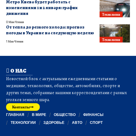
Метро Киева будет работать с
изменениями 1 и 2 января: график
движения
Технологии
0 Мин Чтения
От тепла до резкого холода: прогноз
погоды в Украине на следующую неделю
Технологии
1 Мин Чтения
О НАС
Новостной блок с актуальными ежедневными статьями о
медицине, технологиях, обществе, автомобилях, спорте и
других темах, собранные нашими корреспондентами с разных
уголков земного шара.
Контакты
ГЛАВНАЯ
В МИРЕ
ОБЩЕСТВО
ФИНАНСЫ
ТЕХНОЛОГИИ
ЗДОРОВЬЕ
АВТО
СПОРТ