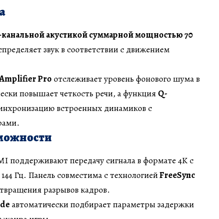
а
2-канальной акустикой суммарной мощностью 70
спределяет звук в соответствии с движением
 Amplifier Pro
отслеживает уровень фонового шума в
ески повышает четкость речи, а функция
Q-
синхронизацию встроенных динамиков с
рами.
можности
MI поддерживают передачу сигнала в формате 4K с
 144 Гц. Панель совместима с технологией
FreeSync
твращения разрывов кадров.
ode
автоматически подбирает параметры задержки
т жанра игры.