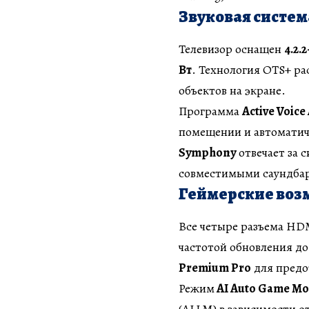
Звуковая систем
Телевизор оснащен
4.2.
Вт
. Технология OTS+ ра
объектов на экране.
Программа
Active Voice
помещении и автоматич
Symphony
отвечает за 
совместимыми саундба
Геймерские воз
Все четыре разъема HD
частотой обновления до
Premium Pro
для предо
Режим
AI Auto Game M
(ALLM) в зависимости о