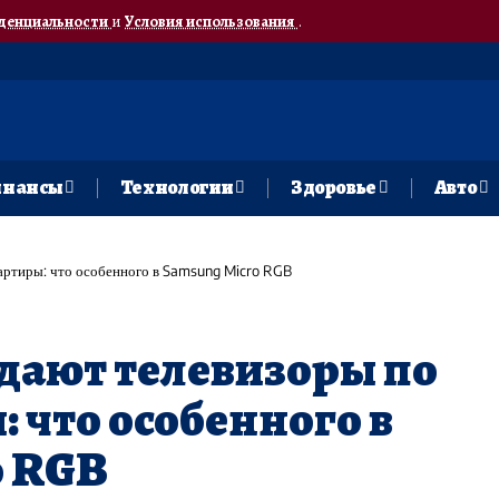
денциальности
и
Условия использования
.
нансы
Технологии
Здоровье
Авто
артиры: что особенного в Samsung Micro RGB
дают телевизоры по
 что особенного в
o RGB