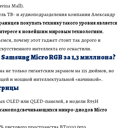
vina Mall).
ель ТВ- и аудиоподразделения компании Александр
раинцев покупать технику такого уровня является
нтересе к новейшим мировым технологиям
.
мся, почему этот гаджет стоит так дорого и
кусственного интеллекта его оснастили.
 Samsung Micro RGB за 1,3 миллиона?
на не только гигантским экраном на 115 дюймов, но
цей и мощной интеллектуальной «начинкой».
трицы
ных OLED или QLED-панелей, в модели R95H
 самоподсвечивающихся микро-диодов Micro
% цветового пространства BT2020 (что