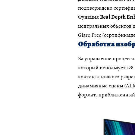
подтверждено сертифик
Функция
Real Depth En
центральных объектов 
Glare Free (сертификац
Обработка изобр
За управление процесс
который использует 128
контента низкого разреш
динамичные сцены (AI M
формат, приближенный