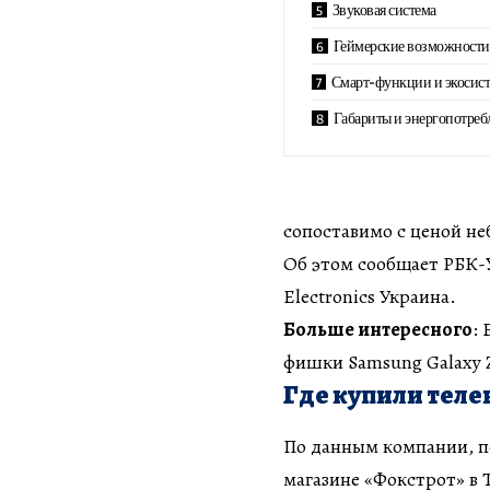
Звуковая система
Геймерские возможности
Смарт-функции и экосис
Габариты и энергопотреб
сопоставимо с ценой н
Об этом сообщает РБК-
Electronics Украина.
Больше интересного
:
фишки Samsung Galaxy Z
Где купили телев
По данным компании, пе
магазине «Фокстрот» в Т