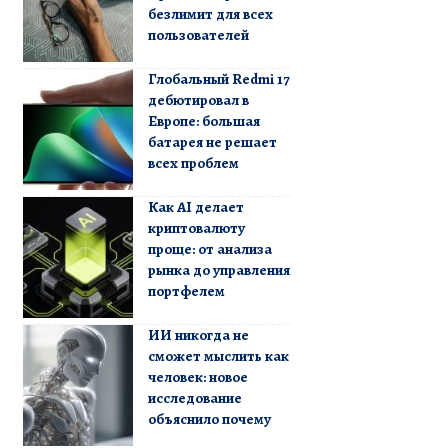
безлимит для всех
пользователей
Глобальный Redmi 17
дебютировал в
Европе: большая
батарея не решает
всех проблем
Как AI делает
криптовалюту
проще: от анализа
рынка до управления
портфелем
ИИ никогда не
сможет мыслить как
человек: новое
исследование
объяснило почему