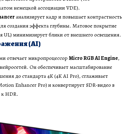
атом немецкой ассоциации VDE).
hancer
анализирует кадр и повышает контрастность
для создания эффекта глубины. Матовое покрытие
ия UL) минимизирует блики от внешнего освещения.
ажения (AI)
ами отвечает микропроцессор
Micro RGB AI Engine
,
 нейросетей. Он обеспечивает масштабирование
ения до стандарта 4K (4K AI Pro), сглаживает
otion Enhancer Pro) и конвертирует SDR-видео в
 к HDR.