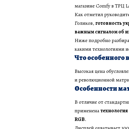
магазине Comfy в ТРЦ La
Как отметил руководит
Голиков,
готовность ук
важным сигналом об и
Ниже подробно разбирае
какими технологиями ис
Что особенного в
Высокая цена обусловле
и революционной матри
Особенности ма
В отличие от стандарт
применена
технология
RGB
.
Дисплей охватывает 100